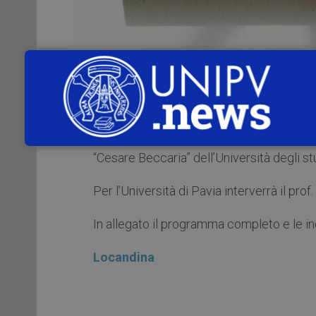
Lunedì 24 maggio 2021
, alle
ore 14.30
,
in ricordo di
Amedeo Giovanni Conte
(1
School of law dell’Università degli St
“Cesare Beccaria” dell’Università degli st
Per l’Università di Pavia interverrà il prof.
In allegato il programma completo e le in
Locandina