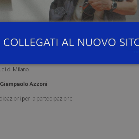
 si terrà online il seminario internazionale di deontica filoso
934-2019), organizzato dal Dipartimento di Giurisprudenz
udi Milano Bicocca e dal Dipartimento di Scienze Giuridi
udi di Milano.
Giampaolo Azzoni
.
dicazioni per la partecipazione: