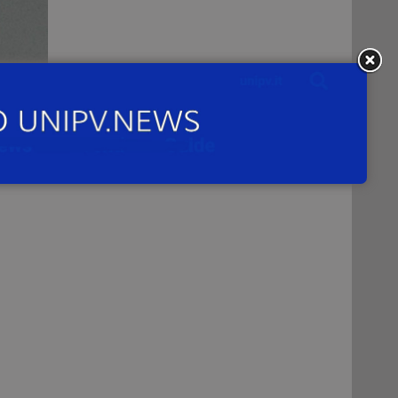
fica
a –
che