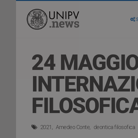
S
24 MAGGIO
INTERNAZI
FILOSOFIC
2021
Amedeo Conte
deontica filosofica