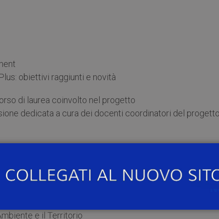
ement
lus: obiettivi raggiunti e novità
corso di laurea coinvolto nel progetto
sione dedicata a cura dei docenti coordinatori del progett
he
Ambiente e il Territorio