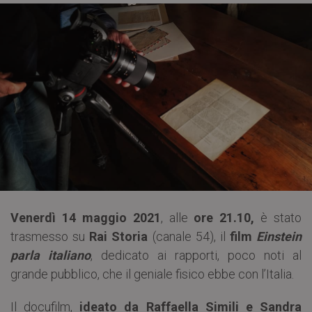
Venerdì 14 maggio 2021
, alle
ore
21.10,
è stato
trasmesso su
Rai Storia
(canale 54), il
film
Einstein
parla italiano
, dedicato ai rapporti, poco noti al
grande pubblico, che il geniale fisico ebbe con l’Italia.
Il docufilm,
ideato da Raffaella Simili e Sandra