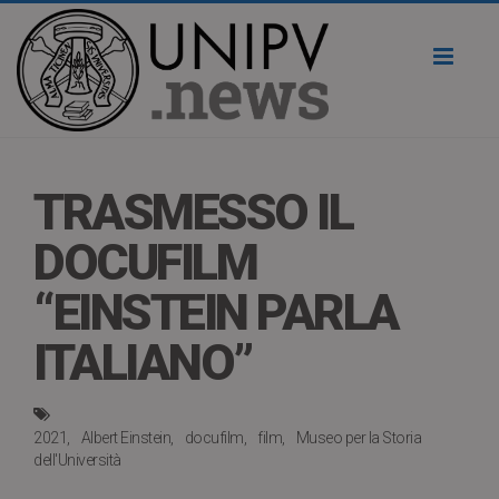
Toggl
naviga
TRASMESSO IL
DOCUFILM
“EINSTEIN PARLA
ITALIANO”
2021
Albert Einstein
docufilm
film
Museo per la Storia
dell'Università