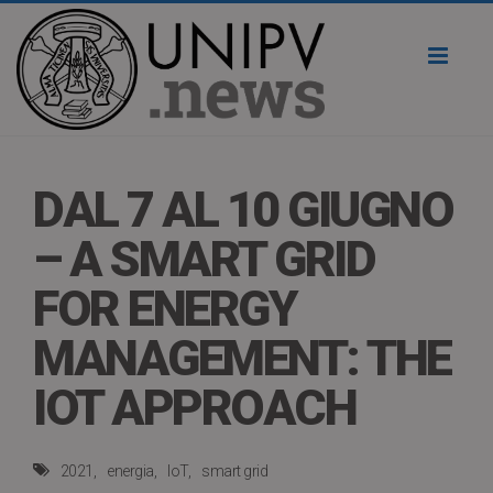
Toggl
naviga
DAL 7 AL 10 GIUGNO
– A SMART GRID
FOR ENERGY
MANAGEMENT: THE
IOT APPROACH
2021
energia
IoT
smart grid