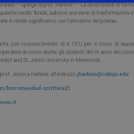
anee – spiega la prof. Harkins – La descrizione in form
n qualche modo ‘ibrida’, subisce una serie di trasformazioni i
e in modo significativo con l’attivismo del poeta».
elta con riconoscimento di 6 CFU per il corso di laurea
peranno al corso anche gli studenti del IV anno del corso
edict and St. John’s University in Minnesota.
prof. Jessica Harkins, all’indirizzo
jharkins@csbsju.edu
.
com/borromeodad-scrittura21
meo.it