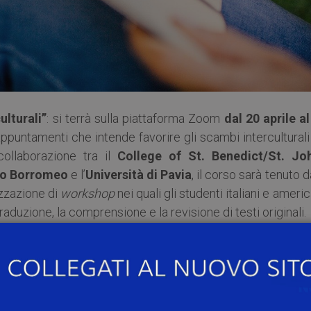
ulturali”
: si terrà sulla piattaforma Zoom
dal 20 aprile al
ppuntamenti che intende favorire gli scambi interculturali
collaborazione tra il
College of St. Benedict/St. Joh
io Borromeo
e l’
Università di Pavia
, il corso sarà tenuto d
zzazione di
workshop
nei quali gli studenti italiani e americ
 traduzione, la comprensione e la revisione di testi originali.
ranno le loro doti di scrittura in un contesto internazio
ni ma anche diversi approcci ai medesimi problemi.
mento particolare: gli esempi di ‘intersectionality’ nell