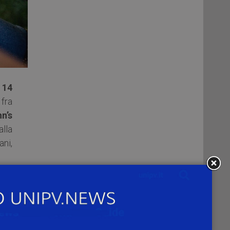
 14
 fra
n’s
alla
ani,
nale
a