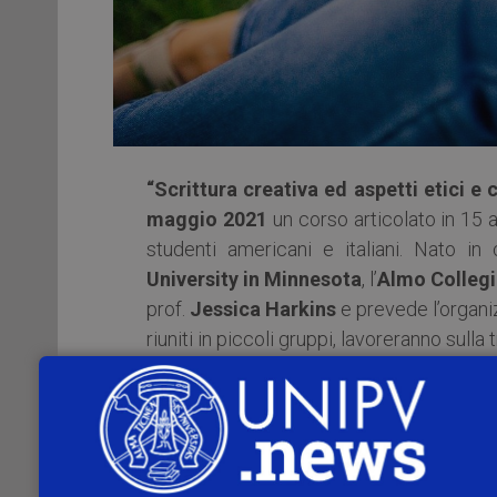
“Scrittura creativa ed aspetti etici e c
maggio 2021
un corso articolato in 15 a
studenti americani e italiani. Nato in 
University in Minnesota
, l’
Almo Colleg
prof.
Jessica Harkins
e prevede l’organi
riuniti in piccoli gruppi, lavoreranno sulla
In questo modo condivideranno e sviluppe
destinato a far emergere interessi comu
«Quest’anno il corso affronta un argo