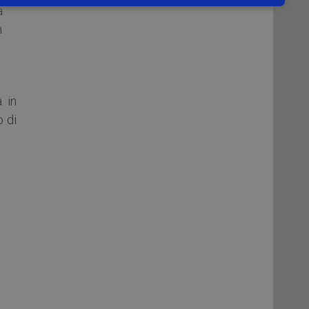
a
n
 in
 di