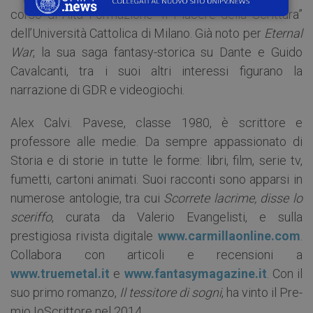
corso di Alta Formazione “Il Piacere della Scrittu­ra”
dell’Università Cattolica di Milano. Già noto per
Eternal
War
, la sua saga fantasy-storica su Dante e Guido
Cavalcanti, tra i suoi altri interessi figurano la
narrazione di GDR e videogiochi.
Alex Calvi. Pavese, classe 1980, è scrittore e
professore alle medie. Da sempre appassionato di
Storia e di storie in tutte le forme: libri, film, serie tv,
fumetti, cartoni animati. Suoi racconti sono apparsi in
numerose antologie, tra cui
Scorrete lacrime, disse lo
sceriffo
, curata da Valerio Evangelisti, e sulla
prestigiosa rivista digitale
www.carmillaonline.com
.
Collabora con articoli e recensioni a
www.truemetal.it
e
www.fantasymagazine.it
. Con il
suo primo romanzo,
Il tessitore di sogni
, ha vinto il Pre­
mio IoScrittore nel 2014.