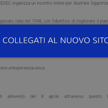
AIESEC organizza un incontro online per illustrare l’opportu
ovani, nata nel 1948, con l’obiettivo di migliorare il pia
 di avere un’impronta positiva nella loro realtà, attravers
volontariato e
internship
in più di 110 paesi al mondo.
in tutta sicurezza, per un tirocinio all’estero.
ivere un’esperienza unica
ti all’evento del 8 aprile attraverso questo li