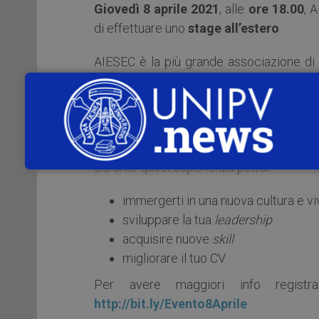
Giovedì 8 aprile 2021
, alle
ore 18.00
, 
di effettuare uno
stage all’estero
.
AIESEC è la più grande associazione di gi
rendendo i giovani più coscienti e capaci
creazione e organizzazione di scambi di 
AIESEC Pavia ti dà l’opportunità di partire, 
Durante quest’esperienza potrai:
immergerti in una nuova cultura e v
sviluppare la tua
leadership
acquisire nuove
skill
migliorare il tuo CV
Per avere maggiori info registra
http://bit.ly/Evento8Aprile