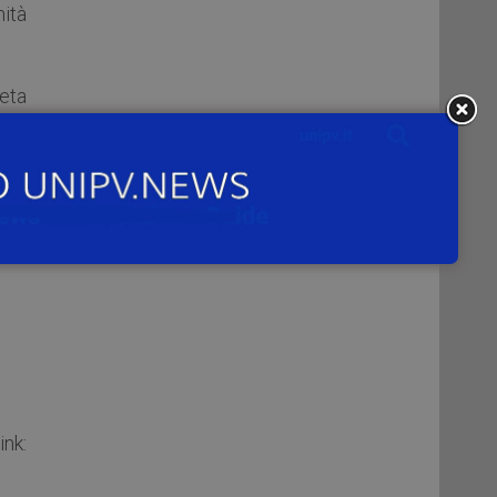
nità
neta
o la
nk: