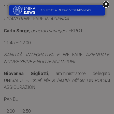
11.30 – 11.45
I PIANI DI
WELFARE
IN AZIENDA
Carlo Sorge
,
general manager
JEKPOT
11.45 – 12.00
SANITAÀ INTEGRATIVA E
WELFARE
AZIENDALE:
NUOVE SFIDE E NUOVE SOLUZIONI
Giovanna Gigliotti
, amministratore delegato
UNISALUTE,
chief life & health officer
UNIPOLSAI
ASSICURAZIONI
PANEL
12.00 – 12.50