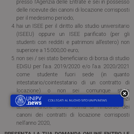
presso l’Agenzia delle Entrate e sei in possesso
delle ricevute dei canoni di locazione corrisposti
per il medesimo periodo;
hai un ISEE per il diritto allo studio universitario
(ISEEU) oppure un ISEE parificato (per gli
studenti con redditi e patrimoni all’estero) non
superiore a 15.000,00 euro;
non sei / sei stato beneficiario di borsa di studio
EDiSU per l’a.a. 2019/2020 e/o l’a.a. 2020/2021
come studente fuori sede (in quanto
intestatario/cointestatario di un contratto di
locazione) o non sei comunque stato
beneficiario di contributi economici per servizi
abitativi anche sotto forma di rimborso dei
canoni dei contratti di locazione corrisposti
nell’anno 2020,
PRESENTA LA TUA DOMANDA ONLINE ENTRO LE