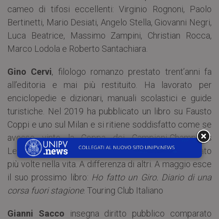
cameo di tifosi eccellenti: Virginio Rognoni, Paolo
Bertinetti, Mario Desiati, Angelo Stella, Giovanni Negri,
Luca Beatrice, Massimo Zampini, Christian Rocca,
Marco Lodola e Roberto Santachiara.
Gino Cervi
, filologo romanzo prestato trent’anni fa
all’editoria e mai più restituito. Ha lavorato per
enciclopedie e dizionari, manuali scolastici e guide
turistiche. Nel 2019 ha pubblicato un libro su Fausto
Coppi e uno sul Milan e si ritiene soddisfatto come se
avesse vinto la Coppa dei Campioni-Champions
League: cosa che, essendo milanista, ha già provato
più volte nella vita. A differenza di altri. A maggio esce
il suo prossimo libro:
Ho fatto un Giro. Diario di una
corsa fuori stagione
. Touring Club Italiano
Gianni Sacco
insegna diritto pubblico comparato