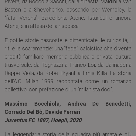
Rivera, da Rocco a Sacchi, dalla dinastia Maldini a Van
Basten e a Shevchenko, passando per Wembley, la
“fatal Verona”, Barcellona, Atene, Istanbul e ancora
Atene, e in attesa della riscossa.
E poi le storie nascoste e dimenticate, le curiosità, i
riti e le scaramanzie: una “fede” calcistica che diventa
eredità familiare, memoria pubblica e privata, cultura
trasversale, da Tognazzi a Franco Loi, da Jannacci a
Beppe Viola, da Kobe Bryant a Emis Killa. La storia
dell’A.C. Milan 1899 raccontata come un romanzo
collettivo, con prefazione di un “milanista doc”.
Massimo Bocchiola, Andrea De Benedetti,
Corrado Del Bò, Davide Ferrari
Juventus FC 1897, Hoepli, 2020
La leggendaria storia della squadra più amata e più