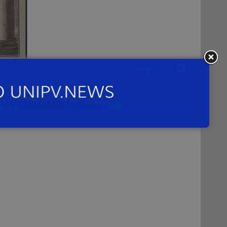
osto
ima