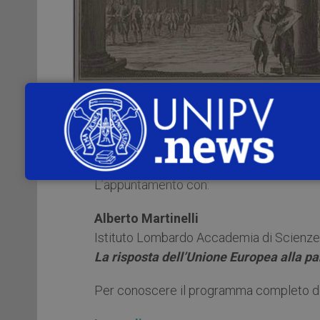
Giovedì 11 marzo 2021
, alle
ore 17.00
dall’
Istituto Lombardo Accademia di S
pandemia del mondo globalizzato”
.
L’appuntamento con:
Alberto Martinelli
Istituto Lombardo Accademia di Scienze e
La risposta dell’Unione Europea alla 
Per conoscere il programma completo degli