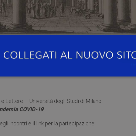
, si terrà il terzo incontro del ciclo di lezioni online prop
cienze e Lettere di Milano
sul tema
“Covid-19: La pr
 Lettere – Università degli Studi di Milano
pandemia COVID-19
 incontri e il link per la partecipazione: