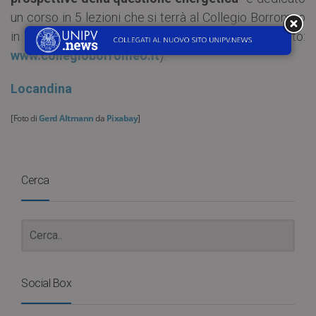
un corso in 5 lezioni che si terrà al Collegio Borromeo
in modalità a distanza (info e iscrizioni sul sito:
www.collegioborromeo.it
).
Locandina
[Foto di
Gerd Altmann
da
Pixabay
]
Cerca
Social Box