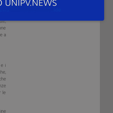
one,
o in
nze
ale,
one
e a
 e i
che,
iche
enze
r le
line