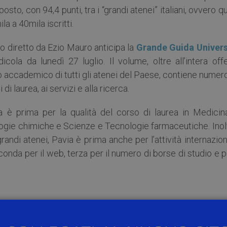
to, con 94,4 punti, tra i “grandi atenei” italiani, ovvero qu
 a 40mila iscritti.
o diretto da Ezio Mauro anticipa la
Grande Guida Univers
icola da lunedì 27 luglio. Il volume, oltre all’intera off
o accademico di tutti gli atenei del Paese, contiene nume
di laurea, ai servizi e alla ricerca.
via è prima per la qualità del corso di laurea in Medicin
ologie chimiche e Scienze e Tecnologie farmaceutiche. Inol
andi atenei, Pavia è prima anche per l’attività internazio
econda per il web, terza per il numero di borse di studio e p
nto posto nel gruppo Psicologico e in quello Socio-polit