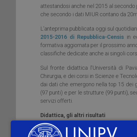
attestandosi anche nel 2015 al secondo pos
che secondo i dati MIUR contano da 20mila
L’anteprima pubblicata oggi sul quotidian
2015-2016 di Repubblica-Censis
in ed
formativa aggiornata per il prossimo ann
classifiche dedicate anche ai singoli corsi 
Sul fronte didattica l’Università di Pa
Chirurgia, e dei corsi in Scienze e Tecn
dai dati che emergono nella top 15 dei gr
(97 punti) e per le strutture (99 punti), s
servizi offerti.
Didattica, gli altri risultati
L’Università di Pavia si attesta al qui