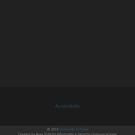
Accessibilità
© 2019
Università di Pavia
Created by
Area Sistemi Informativi
e Servizio Comunicazione