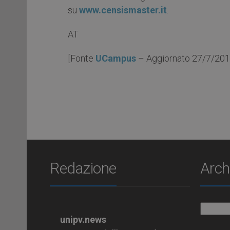
su
www.censismaster.it
.
AT
[Fonte
UCampus
– Aggiornato 27/7/201
Redazione
Arch
Archiv
unipv.news