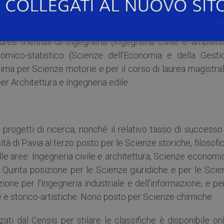
rnazionali, Scienze dell’Amministrazione e dell’Organizzazi
). È sesta per il corso di laurea magistrale a ciclo unic
esta anche nel gruppo Geo-biologico (Biotecnologie, Scie
auree triennali di Ingegneria (Ingegneria civile e ambient
omico-statistico (Scienze dell’Economia e della Gesti
ma per Scienze motorie e per il corso di laurea magistral
er Architettura e Ingegneria edile.
i progetti di ricerca, nonché il relativo tasso di successo
ità di Pavia al terzo posto per le Scienze storiche, filosofi
le aree: Ingegneria civile e architettura, Scienze econom
i. Quinta posizione per le Scienze giuridiche e per le Sci
one per l’Ingegneria industriale e dell’informazione, e pe
rie e storico-artistiche. Nono posto per Scienze chimiche.
zati dal Censis per stilare le classifiche è disponibile on