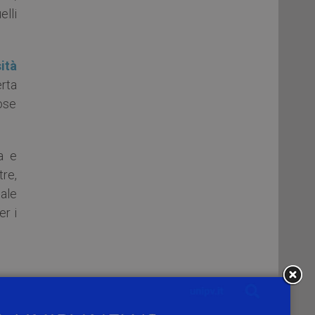
elli
ità
erta
rose
a e
tre,
nale
er i
ico