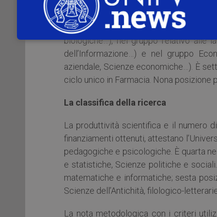
(Scienze Politiche e delle Relazioni inte
Scienze della Comunicazione, Sociologia…
Odontoiatria e Protesi dentaria, ed è s
biologiche…), nel gruppo relativo alle l
dell’Informazione…) e nel gruppo Econ
aziendale, Scienze economiche…). È setti
ciclo unico in Farmacia. Nona posizione p
La classifica della ricerca
La produttività scientifica e il numero d
finanziamenti ottenuti, attestano l’Univers
pedagogiche e psicologiche. È quarta nel
e statistiche, Scienze politiche e social
matematiche e informatiche; sesta posizi
Scienze dell’Antichità, filologico-lettera
La nota metodologica con i criteri utiliz