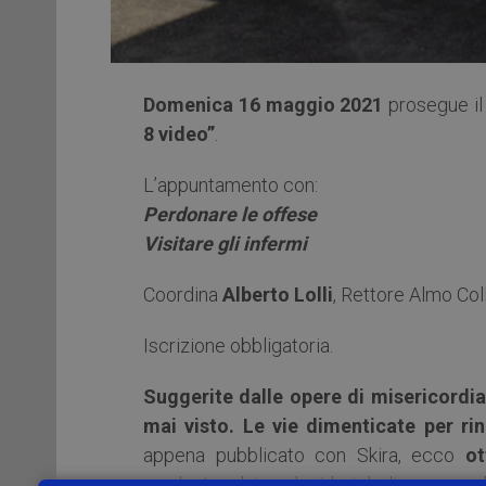
Domenica 16 maggio 2021
prosegue il
8 video”
.
L’appuntamento con:
Perdonare le offese
Visitare gli infermi
Coordina
Alberto Lolli
, Rettore Almo Co
Iscrizione obbligatoria.
Suggerite dalle opere di misericordia 
mai visto. Le vie dimenticate per ri
appena pubblicato con Skira, ecco
ot
credente o laico, desideri dedicare un po’