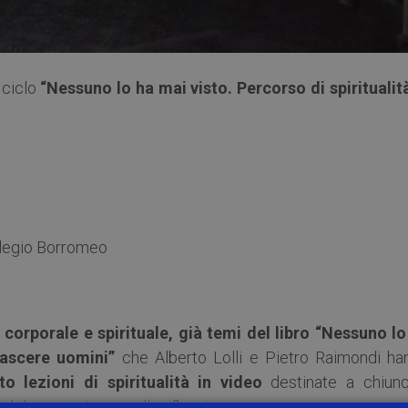
 ciclo
“Nessuno lo ha mai visto. Percorso di spiritualità
llegio Borromeo
corporale e spirituale, già temi del libro “Nessuno lo
nascere uomini”
che Alberto Lolli e Pietro Raimondi ha
to lezioni di spiritualità in video
destinate a chiunq
 del proprio tempo alla riflessione.