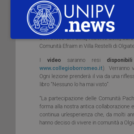
“È una proposta spirituale che da un lat
questo difficile tempo di pandemia e che
profondo umanesimo che attinge a pie
Borromeo di Pavia, Alberto Lolli, curat
Comunità Efraim in Villa Restelli di Olgiat
I
video
saranno resi
disponibi
www.collegioborromeo.it
). Verranno v
Ogni lezione prenderà il via da una rifle
libro “Nessuno lo ha mai visto”.
“La partecipazione delle Comunità Pac
forma alla nostra antica collaborazione e
continua un’esperienza che, da molti ann
hanno deciso di vivere in comunità a Olgi