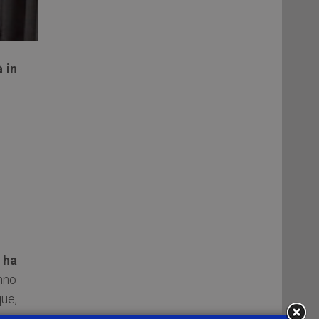
 in
 ha
nno
ue,