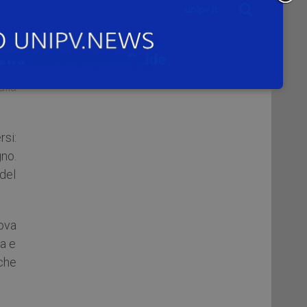
e in
o di
gio
lla
si:
no.
 del
ova
za e
che