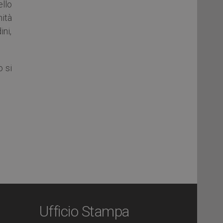
ello
ità
ini,
o si
Ufficio Stampa