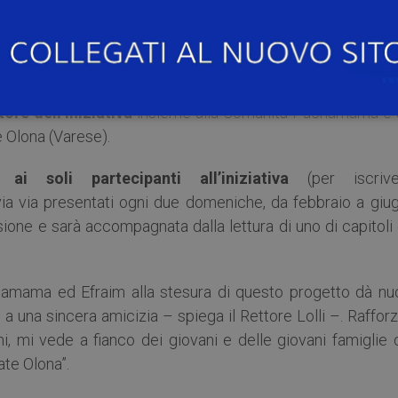
o nasce come risposta di riflessione alle domande scaturit
 dall’altro, in parallelo, illustra e analizza un percors
ne mani dalla Tradizione” spiega il
Rettore del Colle
ore dell’iniziativa
insieme alla Comunità Pachamama e a
e Olona (Varese).
li ai soli partecipanti all’iniziativa
(per iscriver
ia via presentati ogni due domeniche, da febbraio a giug
ssione e sarà accompagnata dalla lettura di uno di capitoli
hamama ed Efraim alla stesura di questo progetto dà nu
 a una sincera amicizia – spiega il Rettore Lolli –. Raffor
i, mi vede a fianco dei giovani e delle giovani famiglie 
ate Olona”.