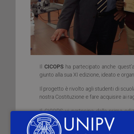
Il
CICOPS
ha partecipato anche quest’a
giunto alla sua XI edizione, ideato e organ
Il progetto è rivolto agli studenti di scu
nostra Costituzione e fare acquisire ai ra
Il CICOPS vi partecipa dalla prima ediz
incontri con un laboratorio interattiv
ragazzi possano entrare a contatto c