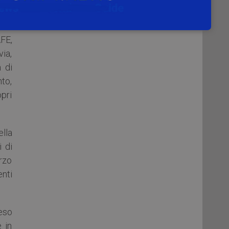
. Ci
FE,
via,
à di
nto,
opri
ella
i di
arzo
enti
reso
 in