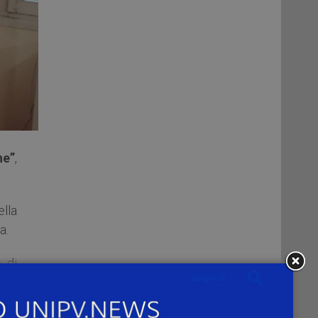
ne”
,
ella
a.
 di
e i
lla