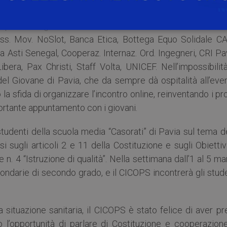
tto a una classica lezione frontale.
ipato le seguenti associazioni: ACLI, Ad Gentes, ARCI, Ass
Ass. Mov. NoSlot, Banca Etica, Bottega Equo Solidale CA
a Asti Senegal, Cooperaz. Internaz. Ord. Ingegneri, CRI Pa
bera, Pax Christi, Staff Volta, UNICEF. Nell’impossibilit
del Giovane di Pavia, che da sempre dà ospitalità all’eve
a sfida di organizzare l’incontro online, reinventando i pr
ortante appuntamento con i giovani.
studenti della scuola media “Casorati” di Pavia sul tema d
i sugli articoli 2 e 11 della Costituzione e sugli Obiettiv
 n. 4 “Istruzione di qualità”. Nella settimana dall’1 al 5 m
condarie di secondo grado, e il CICOPS incontrerà gli stud
a situazione sanitaria, il CICOPS è stato felice di aver p
 l’opportunità di parlare di Costituzione e cooperazione