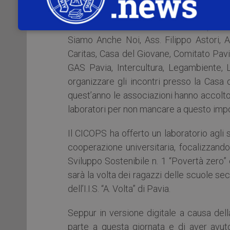
Costituzione in maniera più creativa rispe
Quest’anno, oltre al CICOPS, hanno partec
Siamo Anche Noi, Ass. Filippo Astori, 
Caritas, Casa del Giovane, Comitato Pavi
GAS Pavia, Intercultura, Legambiente, Li
organizzare gli incontri presso la Casa 
quest’anno le associazioni hanno accolto l
laboratori per non mancare a questo imp
Il CICOPS ha offerto un laboratorio agli 
cooperazione universitaria, focalizzandos
Sviluppo Sostenibile n. 1 “Povertà zero” e
sarà la volta dei ragazzi delle scuole se
dell’I.I.S. “A. Volta” di Pavia.
Seppur in versione digitale a causa dell
parte a questa giornata e di aver avuto