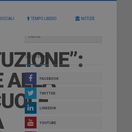
Cerca
 SOCIALI
TEMPO LIBERO
NOTIZIE
UZIONE”:
Social Box
E ALLA
FACEBOOK
CUOLE
TWITTER
LINKEDIN
A
YOUTUBE