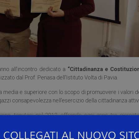
nno all’incontro dedicato a
“Cittadinanza e Costituzio
izzato dal Prof. Penasa dell’Istituto Volta di Pavia.
ola media e superiore con lo scopo di promuovere i valori d
gazzi consapevolezza nell’esercizio della cittadinanza attiv
ione, tenutasi nel 2013, offrendo ogni anno tre giornate
o sul tema della Cooperazione internazionale, in modo ch
on il mondo della cooperazione e con gli articoli de