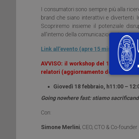
I consumatori sono sempre più alla ricer
brand che siano interattivi e divertenti.
Scopriremo insieme il potenziale disrup
all’interno della comunicazione digitale e
Link all’evento (apre 15 minuti prima d
AVVISO: il workshop del 18 febbraio 
relatori (aggiornamento del 17/02 alle
Giovedì 18 febbraio, h11:00 – 12
Going nowhere fast: stiamo sacrificando
Con:
Simone Merlini
, CEO, CTO & Co-founder