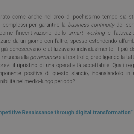
trato come anche nell’arco di pochissimo tempo sia st
e complessi per garantire la
business continuity
dei serv
i, come l’incentivazione dello
smart working
e l’attivazi
izzare da un giorno con l’altro, spesso estendendo all’am
i già conoscevano e utilizzavano individualmente. Il più d
 rinuncia alla
governance
e al controllo, prediligendo la tat
revi il ripristino di una operatività accettabile. Quali re
onente positiva di questo slancio, incanalandolo in 
nibilità nel medio-lungo periodo?
petitive Renaissance through digital transformation”