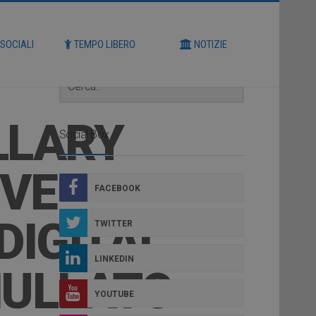
Cerca
 SOCIALI
TEMPO LIBERO
NOTIZIE
ILLARY
Social Box
IVE
FACEBOOK
DIGITAL
TWITTER
LINKEDIN
NULLATO
YOUTUBE