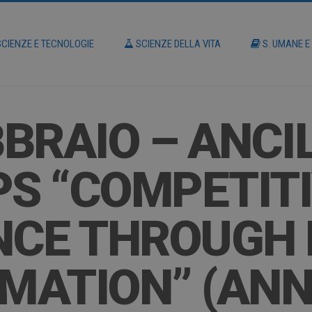
CIENZE E TECNOLOGIE
SCIENZE DELLA VITA
S. UMANE E
BBRAIO – ANC
S “COMPETIT
CE THROUGH 
MATION” (AN