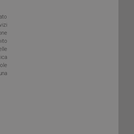
ato
izi
one
bito
elle
tica
gole
una