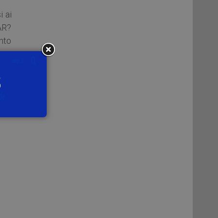
i ai
’AR?
nto
dei