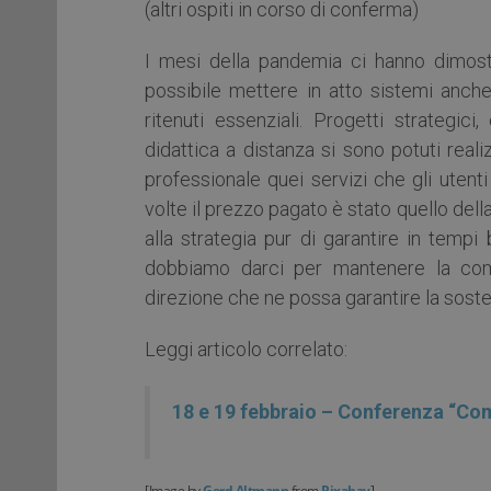
(altri ospiti in corso di conferma)
I mesi della pandemia ci hanno dimos
possibile mettere in atto sistemi anch
ritenuti essenziali. Progetti strategic
didattica a distanza si sono potuti real
professionale quei servizi che gli utent
volte il prezzo pagato è stato quello della
alla strategia pur di garantire in tempi b
dobbiamo darci per mantenere la comp
direzione che ne possa garantire la soste
Leggi articolo correlato:
18 e 19 febbraio – Conferenza “Com
[Image by
Gerd Altmann
from
Pixabay
]