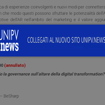
ca di esperienze coinvolgenti e nuovi modi per connetters
 In che modo questi possono sfruttare le potenzialità dell
tive dell’AR nell’ambito del marketing e il valore aggiu
 non.
ell’evento stesso)
è stato annullato a causa di un problema improvviso 
 ore 9:30)
:00
(annullato)
 la governance sull’altare della digital transformation?
 – BeSharp