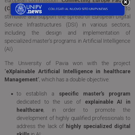
European Commission “
Connecting Europe Facility
(CEF) Telecom”
designed to offer co-financing to
stimulate and support the spread of European Digital
Service Infrastructures (DSI) in various sectors,
including the design and implementation of
specialized master’s programs in Artificial Intelligence
(AI).
The University of Pavia won with the project
“
eXplainable Artificial Intelligence in healthcare
Management
“, which has a double objective:
to establish a
specific master’s program
dedicated to the use of
explainable AI in
healthcare
, in order to promote the
development of highly qualified professionals to
address the lack of
highly specialized digital
skills
in AI;