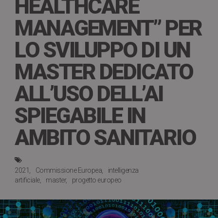
HEALTHCARE
MANAGEMENT” PER
LO SVILUPPO DI UN
MASTER DEDICATO
ALL’USO DELL’AI
SPIEGABILE IN
AMBITO SANITARIO
2021
Commissione Europea
intelligenza
artificiale
master
progetto europeo