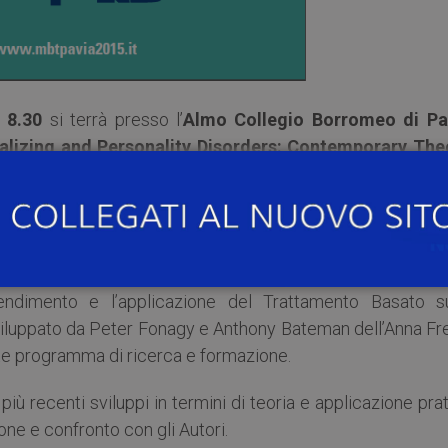
 8.30
si terrà presso l’
Almo Collegio Borromeo
di Pa
alizing and Personality Disorders: Contemporary The
tivo il Centro Interdipartimentale di Ricerca sui Disturb
l Disturbo Borderline, opera attualmente un’Unità Operativ
ola di Specialità in Psichiatria, da diversi anni, promuov
rendimento e l’applicazione del Trattamento Basato su
viluppato da Peter Fonagy e Anthony Bateman dell’Anna Fr
nte programma di ricerca e formazione.
iù recenti sviluppi in termini di teoria e applicazione pra
ne e confronto con gli Autori.