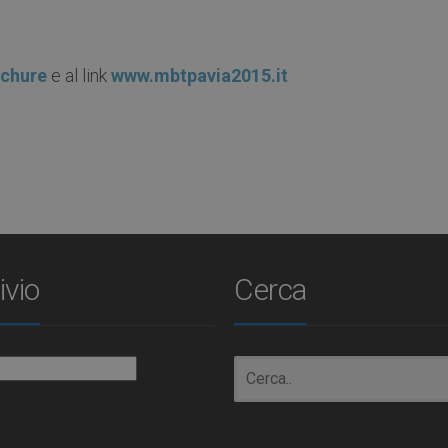
chure
e al link
www.mbtpavia2015.it
ivio
Cerca
io