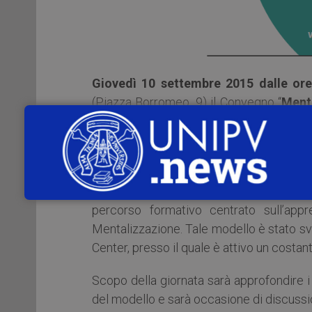
Giovedì 10 settembre 2015
dalle ore
(Piazza Borromeo, 9) il Convegno “
Ment
and Practice
”.
A Pavia, dove per lungo tempo è stato at
Personalità, con particolare attenzione a
essi dedicata. In questo contesto, la Scu
percorso formativo centrato sull’app
Mentalizzazione. Tale modello è stato s
Center, presso il quale è attivo un costa
Scopo della giornata sarà approfondire i p
del modello e sarà occasione di discussio