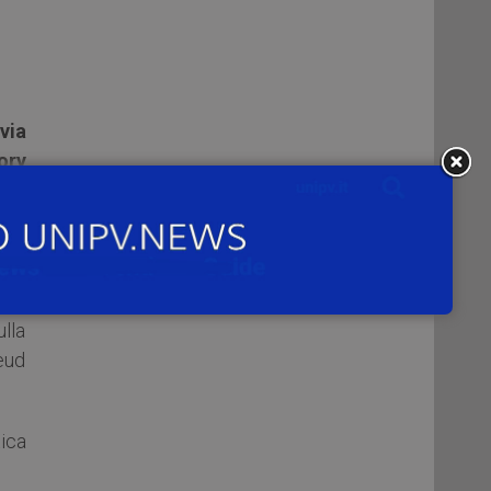
via
ory
i di
a ad
e un
lla
eud
tica