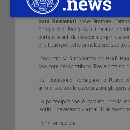
Seguiranno gli interventi di
Anna Zucc
Pavia),
Alice Moggi
(Responsabile sede 
Sara Benvenuti
(Vice-Direttore Carit
Circolo Arci Radio Aut). I relatori cond
portate avanti da ciascuna organizzazione,
di efficaci politiche di inclusione sociale a
L’incontro sarà moderato dal
Prof. Pao
coautore del contributo “Pavia città solida
La Fondazione Romagnosi e l’Universit
amministratori, le associazioni, gli operato
La partecipazione è gratuita, previa isc
iscritti riceveranno via mail il link zoom p
Per informazioni: