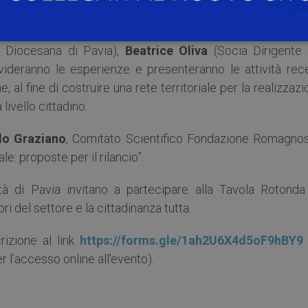
oni
(Assessore con delega ai Servizi Sociali del Comune
territoriale di Pavia, Centro di Servizio per il Volontaria
as Diocesana di Pavia),
Beatrice Oliva
(Socia Dirigente 
ivideranno le esperienze e presenteranno le attività rece
 al fine di costruire una rete territoriale per la realizzaz
 livello cittadino.
lo Graziano
, Comitato Scientifico Fondazione Romagnos
le: proposte per il rilancio”.
à di Pavia invitano a partecipare alla Tavola Rotonda 
ri del settore e la cittadinanza tutta.
rizione al link
https://forms.gle/1ah2U6X4d5oF9hBY9
er l’accesso online all’evento).