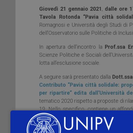
Giovedì 21 gennaio 2021
,
dalle ore 1
Tavola Rotonda “Pavia città solidal
Romagnosi e Università degli Studi di Pa
dell’Osservatorio sulle Politiche di Inclu
In apertura dell’incontro la
Prof.ssa E
Scienze Politiche e Sociali dell’Universit
lotta all’esclusione sociale.
A seguire sarà presentato dalla
Dott.ssa
Contributo “Pavia città solidale: prop
per
ripartire” edita dall’Università d
tematico 2020 rispetto a proposte di ril
19. Nello specifico, contiene un affondo
rispetto al contesto di crisi consolidat
l’efficacia delle
policy
rispetto ai bisogni 