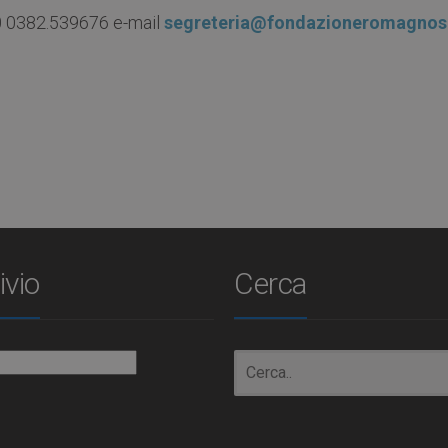
0 0382.539676 e-mail
segreteria@fondazioneromagnosi
ivio
Cerca
io