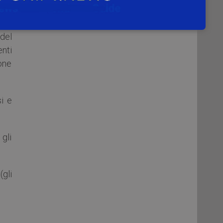
 di
to),
del
nti
ione
i e
gli
(gli