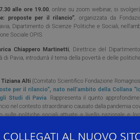
7.30 alle ore 19.00
, online su zoom webinar, si svolgerà
e: proposte per il rilancio”
, organizzata da Fondazi
via, Dipartimento di Scienze Politiche e Sociali, nell’am
sione Sociale OPIS.
nrica Chiappero Martinetti
, Direttrice del Dipartiment
à di Pavia, introdurrà il tema della povertà e delle politich
 Tiziana Alti
(Comitato Scientifico Fondazione Romagnosi)
oste per il rilancio”, nato nell’ambito della Collana “I
egli Studi di Pavia
. Rappresenta il quinto approfondime
ancio nel contesto straordinario causato dalla pandemia co
 sulle politiche sociali attuate a livello nazionale e lo
o, proponendo in sintesi soluzioni migliorative per aumen
sociali emersi ed emergenti dei cittadini.