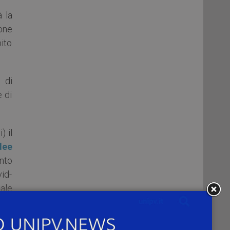
 la
one
bito
o di
e di
 il
dee
nto
vid-
cale
tare