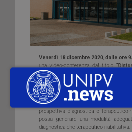
Venerdì 18 dicembre 2020
,
dalle ore 9
una video-conferenza dal titolo
“Distur
intervento e futuro”
.
La recente
Consensus Conference
in ma
partire dal nome scelto per indicare il d
confronto che possa portare a una modal
prospettiva diagnostica e terapeutico-r
possa generare una modalità adeguata
diagnostica che terapeutico-riabilitativa.