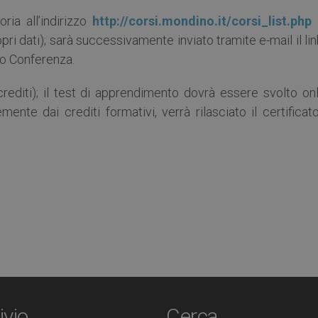
oria all’indirizzo
http://corsi.mondino.it/corsi_list.php
ri dati); sarà successivamente inviato tramite e-mail il lin
eo Conferenza.
editi); il test di apprendimento dovrà essere svolto onl
ente dai crediti formativi, verrà rilasciato il certificat
ivio
Cerca