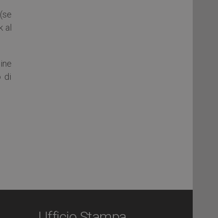
(se
k al
ine
o di
Ufficio Stampa