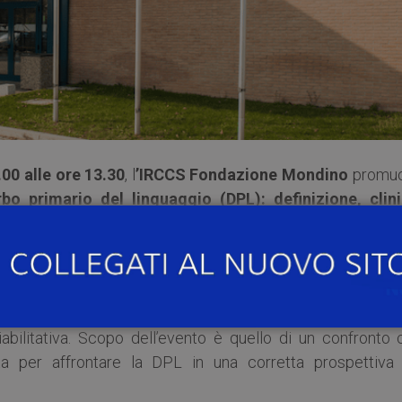
.00 alle ore 13.30
, l
’IRCCS Fondazione Mondino
promu
bo primario del linguaggio (DPL): definizione, clini
teria di DPL ha portato a un aggiornamento delle definizion
isturbo primario del linguaggio. Ne consegue la necessità d
ità adeguata per affrontare questa patologia in una corre
iabilitativa. Scopo dell’evento è quello di un confronto 
 per affrontare la DPL in una corretta prospettiva 