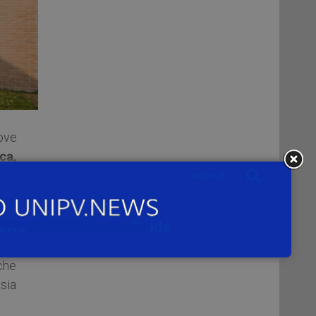
ove
ca,
i, a
i un
tta
che
sia