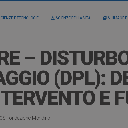
CIENZE E TECNOLOGIE
SCIENZE DELLA VITA
S. UMANE E
RE – DISTURB
GGIO (DPL): D
INTERVENTO E 
CS Fondazione Mondino