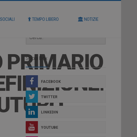
Cerca
 SOCIALI
TEMPO LIBERO
NOTIZIE
O PRIMARIO
Social Box
EFINIZIONE,
FACEBOOK
FUTURO
TWITTER
LINKEDIN
YOUTUBE