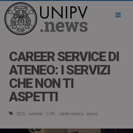
Toggl
naviga
CAREER SERVICE DI
ATENEO: I SERVIZI
CHE NON TI
ASPETTI
2015
aziende
C.OR.
career service
lavoro