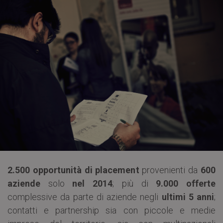
2.500 opportunità di placement
provenienti da
600
aziende
solo
nel 2014
; più di
9.000 offerte
complessive da parte di aziende negli
ultimi 5 anni
;
contatti e partnership sia con piccole e medie