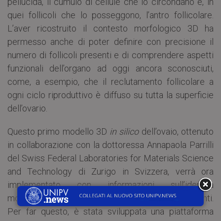
pellucida, il cumulo di cellule che lo circondano e, in
quei follicoli che lo posseggono, l’antro follicolare.
L’aver ricostruito il contesto morfologico 3D ha
permesso anche di poter definire con precisione il
numero di follicoli presenti e di comprendere aspetti
funzionali dell’organo ad oggi ancora sconosciuti,
come, a esempio, che il reclutamento follicolare a
ogni ciclo riproduttivo è diffuso su tutta la superficie
dell’ovario.
Questo primo modello 3D
in silico
dell’ovaio, ottenuto
in collaborazione con la dottoressa Annapaola Parrilli
del Swiss Federal Laboratories for Materials Science
and Technology di Zurigo in Svizzera, verrà ora
implementato con informazioni sull’identità
molecolare delle diverse tipologie cellulari presenti.
Per far questo, è stata sviluppata una piattaforma