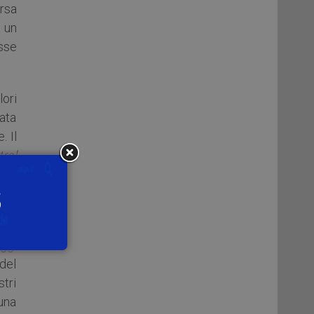
orsa
 un
sse
lori
rata
. Il
tral
 ed
 ha
ggi
 del
tri
 una