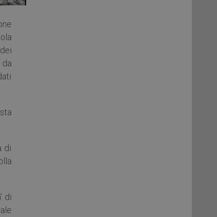
ione
ola
dei
 da
dati
sta
a di
olla
’ di
rale