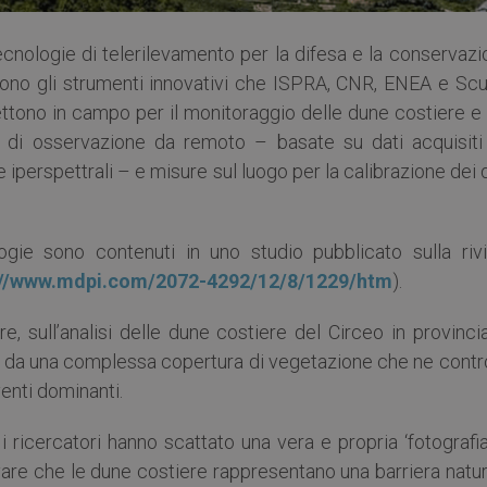
tecnologie di telerilevamento per la difesa e la conservaz
 Sono gli strumenti innovativi che ISPRA, CNR, ENEA e Scu
ttono in campo per il monitoraggio delle dune costiere e 
 di osservazione da remoto – basate su dati acquisiti
e iperspettrali – e misure sul luogo per la calibrazione dei 
ologie sono contenuti in uno studio pubblicato sulla rivi
://www.mdpi.com/2072-4292/12/8/1229/htm
).
re, sull’analisi delle dune costiere del Circeo in provinci
te da una complessa copertura di vegetazione che ne contr
venti dominanti.
 ricercatori hanno scattato una vera e propria ‘fotografia
evare che le dune costiere rappresentano una barriera natu