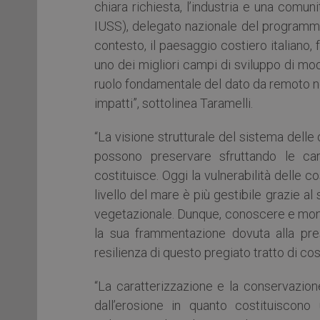
chiara richiesta, l’industria e una comu
IUSS), delegato nazionale del programma
contesto, il paesaggio costiero italiano, 
uno dei migliori campi di sviluppo di mod
ruolo fondamentale del dato da remoto nei
impatti”, sottolinea Taramelli.
“La visione strutturale del sistema delle
possono preservare sfruttando le car
costituisce. Oggi la vulnerabilità delle c
livello del mare è più gestibile grazie a
vegetazionale. Dunque, conoscere e monit
la sua frammentazione dovuta alla pres
resilienza di questo pregiato tratto di co
“La caratterizzazione e la conservazio
dall’erosione in quanto costituiscono