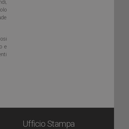
ndi,
solo
ude
osi
to e
enti
Ufficio Stampa