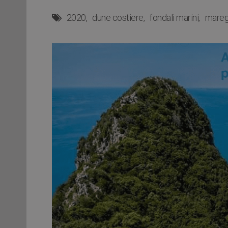
2020
dune costiere
fondali marini
mareg