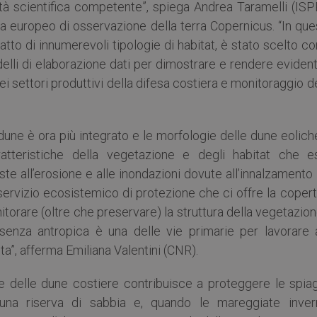
nità scientifica competente”, spiega Andrea Taramelli (IS
 europeo di osservazione della terra Copernicus. “In que
fatto di innumerevoli tipologie di habitat, è stato scelto 
elli di elaborazione dati per dimostrare e rendere evident
 settori produttivi della difesa costiera e monitoraggio d
 dune è ora più integrato e le morfologie delle dune eolich
atteristiche della vegetazione e degli habitat che e
oste all’erosione e alle inondazioni dovute all’innalzamento
l servizio ecosistemico di protezione che ci offre la coper
orare (oltre che preservare) la struttura della vegetazio
enza antropica è una delle vie primarie per lavorare a
sta”, afferma Emiliana Valentini (CNR).
ne delle dune costiere contribuisce a proteggere le spia
 una riserva di sabbia e, quando le mareggiate invern