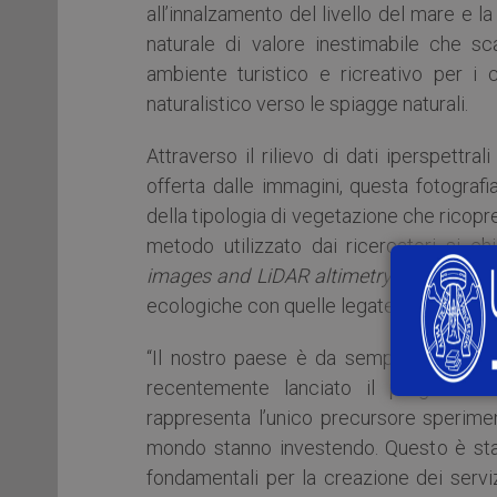
all’innalzamento del livello del mare e l
naturale di valore inestimabile che sca
ambiente turistico e ricreativo per i 
naturalistico verso le spiagge naturali.
Attraverso il rilievo di dati iperspettral
offerta dalle immagini, questa fotografi
della tipologia di vegetazione che ricopr
metodo utilizzato dai ricercatori si c
images and LiDAR altimetry
) e ottimizz
ecologiche con quelle legate alle tecnolog
“Il nostro paese è da sempre una autor
recentemente lanciato il programma 
rappresenta l’unico precursore speriment
mondo stanno investendo. Questo è stato 
fondamentali per la creazione dei servizi