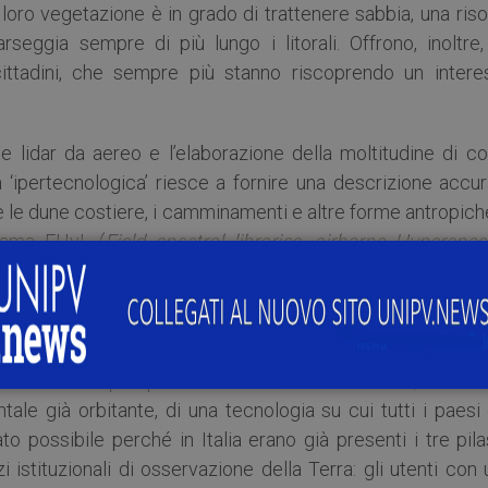
a loro vegetazione è in grado di trattenere sabbia, una ris
rseggia sempre di più lungo i litorali. Offrono, inoltre,
cittadini, che sempre più stanno riscoprendo un intere
i e lidar da aereo e l’elaborazione della moltitudine di co
a ‘ipertecnologica’ riesce a fornire una descrizione accu
e le dune costiere, i camminamenti e altre forme antropiche
hiama FHyL (
Field spectral libraries, airborne Hyperspec
a il concetto di integrazione delle conoscenze geofisiche
ie di automatizzazione e di intelligenza artificiale.
ità nel campo delle tecnologie di rilievo da remoto ed
satellitare iperspettrale denominato PRISMA, che o
ale già orbitante, di una tecnologia su cui tutti i paesi
possibile perché in Italia erano già presenti i tre pilas
 istituzionali di osservazione della Terra: gli utenti con