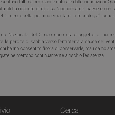
resentano l‘ultima protezione naturale dalle inondazioni. Qui
turali ha ricadute dirette sull’economia del paese e non 
del Circeo, scelta per implementare la tecnologia”, concl
arco Nazionale del Circeo sono state oggetto di numer
re le perdite di sabbia verso l’entroterra a causa del ven
zioni hanno consentito finora di conservarle, ma i cambiam
giate ne mettono continuamente a rischio l’esistenza.
ivio
Cerca