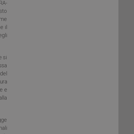
PRA-
sto
come
e il
egli
e si
ssa
 del
tura
ne e
lla
gge
ali