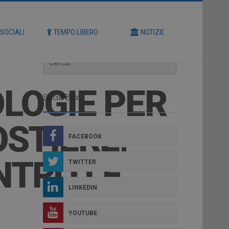
Cerca
 SOCIALI
TEMPO LIBERO
NOTIZIE
LOGIE PER
Social Box
OSTIERE,
FACEBOOK
NTRO LE
TWITTER
LINKEDIN
YOUTUBE