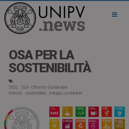
Toggl
naviga
OSA PER LA
SOSTENIBILITÀ
2020
OSA - Office for Sustainable
Actions
sostenibilità
sviluppo sostenibile