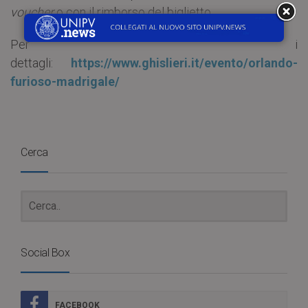
voucher
o con il rimborso del biglietto.
Per i
dettagli:
https://www.ghislieri.it/evento/orlando-
furioso-madrigale/
Cerca
Social Box
FACEBOOK