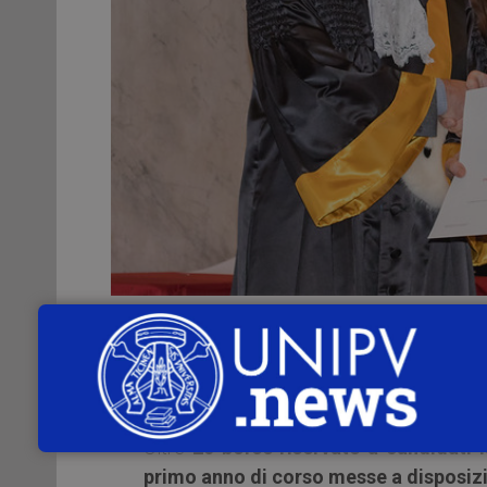
È online alla pagina
http://phd.unipv.it
di dottorato di ricerca
– XXXVI cicl
presso l’Università degli Studi di Pavia. (
E
Oltre
20 borse riservate a candidati la
primo anno di corso messe a disposizio