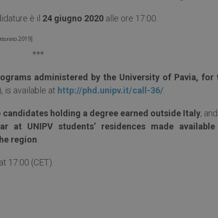
idature è il
24 giugno 2020
alle ore 17:00.
ottorato 2019]
***
rograms administered by the University of Pavia, for 
is available at
http://phd.unipv.it/call-36/
.
 candidates holding a degree earned outside Italy
, an
year at UNIPV students’ residences made available
he region
.
at 17:00 (CET).