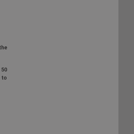
the
d
50
 to