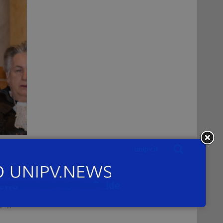
rsi
iva
 il