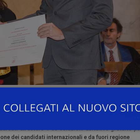
/bando-36/
il
bando di concorso per l’ammissione ai co
o
(anno accademico 2020/2021) con sede amministrat
nglish below
)
ureati all’estero
e
50 soluzioni abitative gratuite per
ne dei candidati internazionali e da fuori regione
.