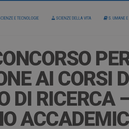
CIENZE E TECNOLOGIE
SCIENZE DELLA VITA
S. UMANE E
CONCORSO PE
NE AI CORSI D
 DI RICERCA –
NO ACCADEMI