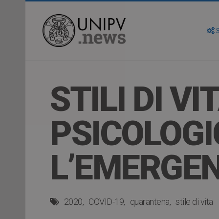
S
STILI DI V
PSICOLOG
L’EMERGEN
2020
COVID-19
quarantena
stile di vita