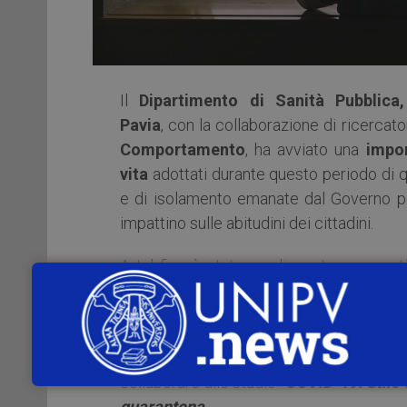
Il
Dipartimento di Sanità Pubblica
Pavia
, con la collaborazione di ricercato
Comportamento
, ha avviato una
impor
vita
adottati durante questo periodo di 
e di isolamento emanate dal Governo pe
impattino sulle abitudini dei cittadini.
A tal fine è stato predisposto un quest
amministrativo dell’Università di Pavia.
Si ritiene fondamentale il coinvolgimen
vivere una esperienza difficile, molto s
collaborare allo studio
COVID-19: Stile d
quarantena
.