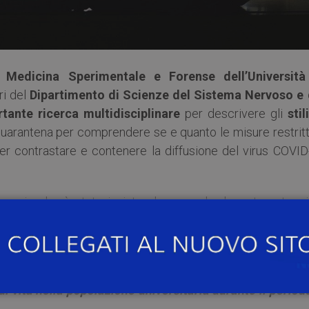
, Medicina Sperimentale e Forense dell’Università
ri del
Dipartimento di Scienze del Sistema Nervoso e 
tante ricerca multidisciplinare
per descrivere gli
stil
quarantena per comprendere se e quanto le misure restritt
r contrastare e contenere la diffusione del virus COVID
ionario che è stato inviato al personale docente e tecni
to anche della
popolazione studentesca
che si è trovat
pesso lontano da casa. Per questo si chiede agli studenti
i vita nella popolazione universitaria durante il periodo