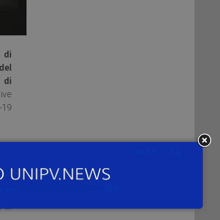
 di
del
i di
ive
-19
co-
a a
 di
 di