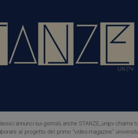
lassici annunci sui giornali, anche STANZE_unipv chiama t
orare al progetto del primo “video-magazine” universita