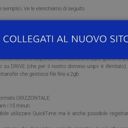
 semplici. Ve le elenchiamo di seguito.
sella
stanze@unipv.it
 30 caratteri, spazi inclusi
), autore, breve descrizione (c
ali immagini in allegato dove fosse necessario.
ta sul dominio unipv, se i file risultano troppo grandi si p
o su DRIVE (che per il nostro dominio unipv è illimitato)
transfer che gestisce file fino a 2gb.
n formato ORIZZONTALE.
re i 15 minuti.
bile utilizzare QuickTime ma è anche possibile registrar