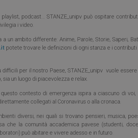
, playlist, podcast… STANZE_unipv può ospitare contributi
vilegia i video.
a un ambito differente: Anime, Parole, Storie, Saperi, Batt
it
potete trovare le definizioni di ogni stanza e i contributi
difficili per il nostro Paese, STANZE_unipv vuole essere 
 sia un luogo di piacevolezza e relax.
 questo contesto di emergenza ispira a ciascuno di voi,
direttamente collegati al Coronavirus o alla cronaca.
nti diversi, nei quali si trovano pensieri, musica, poes
asa che la comunità accademica pavese (studenti, docen
oratori) può abitare e vivere adesso e in futuro.