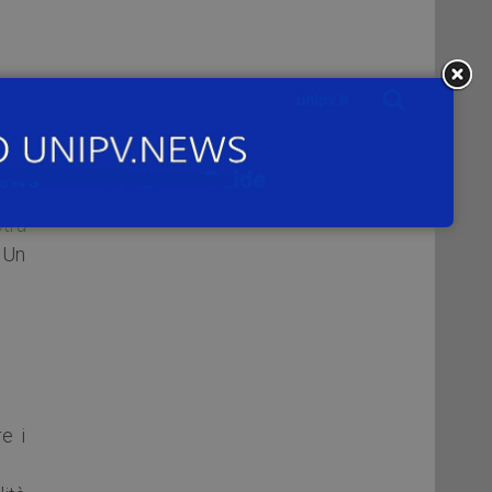
irca
otrà
. Un
e i