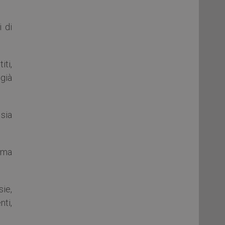
 di
iti,
 già
sia
 ma
ie,
ti,