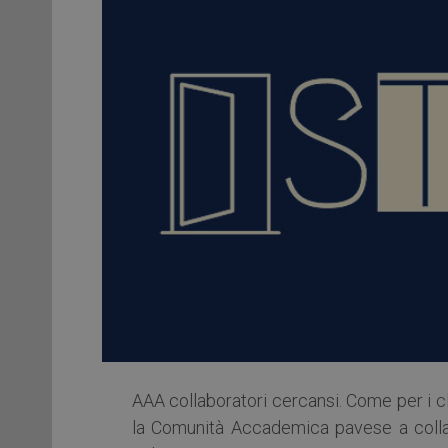
AAA collaboratori cercansi. Come per i c
la Comunità Accademica pavese a collab