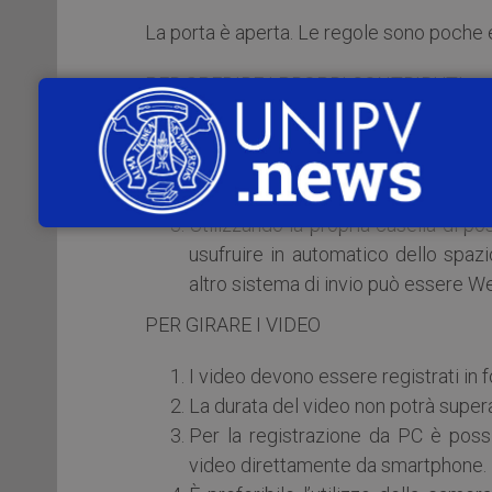
La porta è aperta. Le regole sono poche e
PER SPEDIRE I PROPRI CONTRIBUTI
L’invio va fatto direttamente alla ca
L’email dovrà contenere: titolo (
max
150 caratteri, spazi inclusi), eventu
Utilizzando la propria casella di pos
usufruire in automatico dello spazi
altro sistema di invio può essere We
PER GIRARE I VIDEO
I video devono essere registrati i
La durata del video non potrà supera
Per la registrazione da PC è possi
video direttamente da smartphone.