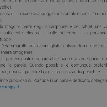
a esterna dei dispositivi, così da garantire la più alta qua
elfie).
ionata su un piano di appoggio orizzontale e che sia immob
a.
la maggior parte degli smartphone e dei tablet, una vo
e sufficiente cliccare – sullo schermo – la porzione
 fuoco.
; è semmai altamente consigliato l’utilizzo di una luce fron
n maniera omogenea.
i professionali, è consigliabile parlare a voce chiara e 
ne le parole. Quando possibile, è comunque preferib
pods, così da garantire la più alta qualità audio possibile.
anno pubblicati su Youtube in un canale dedicato, collegat
ze.unipv.it