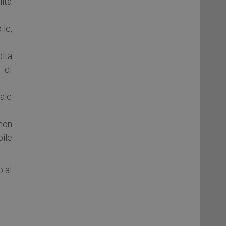
lità
ile,
lta
 di
tale
non
ile
o al