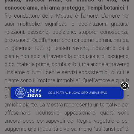
conosce ama, chi ama protegge, Tempi botanici.
Il
filo conduttore della Mostra è l’amore. L’amore nei
suoi molteplici significati e declinazioni: gratuità,
relazioni, passione, dedizione, stupore, conoscenza,
protezione. Quell’amore che noi come uomini, ma più
in generale tutti gli esseri viventi, riceviamo dalle
piante non solo attraverso la produzione di ossigeno,
cibo, materie prime, combustibili, ma anche attraverso
l’insieme di tutti i beni e servizi ecosistemici, di cui le
piante sono il “motore immobile”. Quell’amore e quella
passione che condividono i botanici e tutti coloro che
si dedicano allo studio delle nostre compagne e
amiche piante. La Mostra rappresenta un tentativo per
affascinare, incuriosire, appassionare, quanti sono
ancora poco consapevoli del Regno vegetale e per
suggerire una modalità diversa, meno “utilitaristica” di