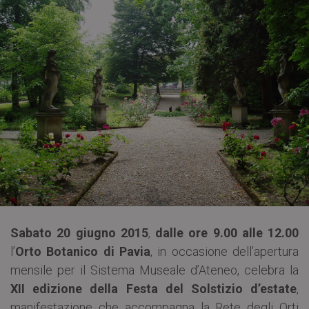
Sabato 20 giugno 2015
,
dalle ore 9.00 alle 12.00
l’
Orto Botanico di Pavia
, in occasione dell’apertura
mensile per il Sistema Museale d’Ateneo, celebra la
XII edizione della Festa del Solstizio d’estate
,
manifestazione che accompagna la Rete degli Orti