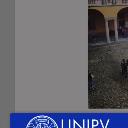
Causa la grave emergenza sanitaria da 
rappresentanze studentesche previste pe