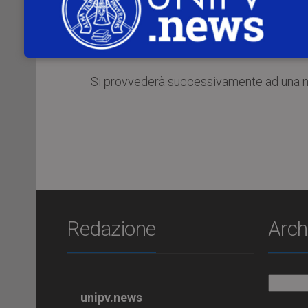
Sono state pertanto sospese tutte le a
compreso l’accesso alla piattaforma on li
Si provvederà successivamente ad una nuo
Redazione
Arch
Archiv
unipv.news