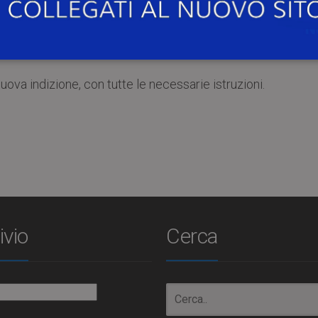
ttività connesse all’organizzazione dell’evento elettora
ne per la presentazione di liste e candidature.
va indizione, con tutte le necessarie istruzioni.
ivio
Cerca
io