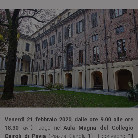
Venerdì 21 febbraio 2020
,
dalle ore 9.00 alle ore
18.30
, avrà luogo nell’
Aula Magna del Collegio
Cairoli di Pavia
(Piazza Cairoli, 1), il convegno
“Il