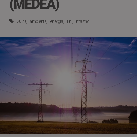
(MEDEA)
2020
ambiente
energia
Eni
master