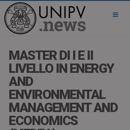
Toggl
naviga
MASTER DI I E II
LIVELLO IN ENERGY
AND
ENVIRONMENTAL
MANAGEMENT AND
ECONOMICS