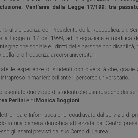
 Inclusione. Vent’anni dalla Legge 17/199: tra passat
2019 alla presenza del Presidente della Repubblica, on. Se
della Legge n. 17 del 1999, ad integrazione e modifica de
ntegrazione sociale e i diritti delle persone con disabilità,
 della loro frequenza ai corsi universitari.
te le esperienze di studenti con diversità che, grazie a
intrapreso in maniera brillante il percorso universitario.
presentato due video di studenti che usufruiscono dei ser
ea Perlini
e di
Monica Boggioni
.
lettronica e Informatica che, coadiuvato dal servizio di p
ando in una camera domotica attrezzata dal Centro presso
so gli esami previsti dal suo Corso di Laurea: