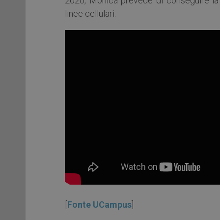
2020, Monica prevede di conseguire la 
linee cellulari.
[
Fonte UCampus
]