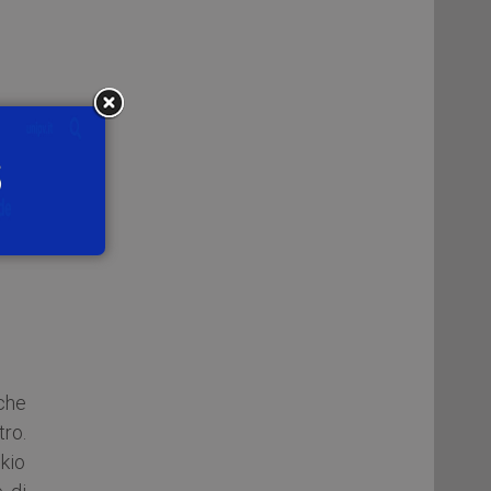
che
ro.
kio