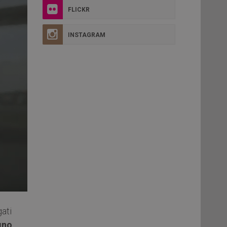
FLICKR
INSTAGRAM
gati
gno