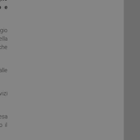
o e
rgio
lla
 che
lle
vizi
resa
 il