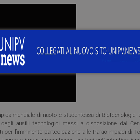
pica mondiale di nuoto e studentessa di Biotecnologie, 
 degli ausilii tecnologici messi a disposizione dal Cent
i per l’imminente partecipazione alle Paraolimpiadi di To