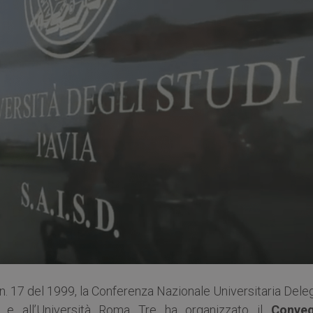
n. 17 del 1999, la Conferenza Nazionale Universitaria Dele
I e all’Università Roma Tre ha organizzato il
Conve