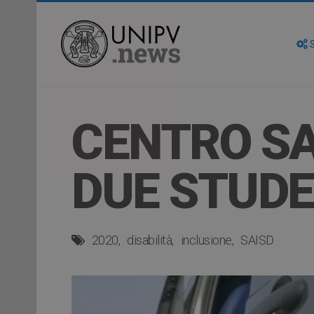
S
CENTRO SA
DUE STUDE
2020
disabilità
inclusione
SAISD