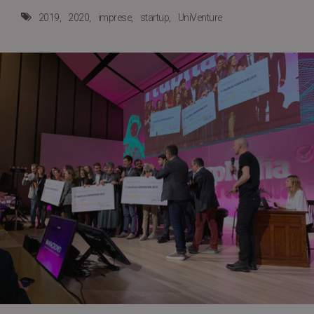
2019
2020
imprese
startup
UniVenture