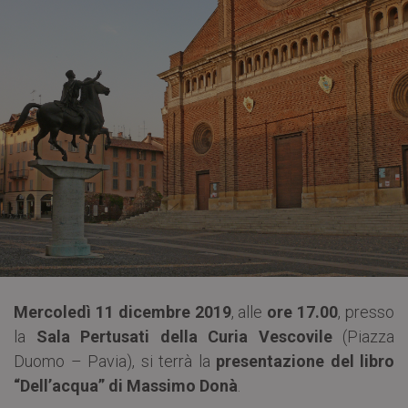
Mercoledì 11 dicembre 2019
, alle
ore 17.00
, presso
la
Sala Pertusati della Curia Vescovile
(Piazza
Duomo – Pavia), si terrà la
presentazione del libro
“Dell’acqua” di Massimo Donà
.