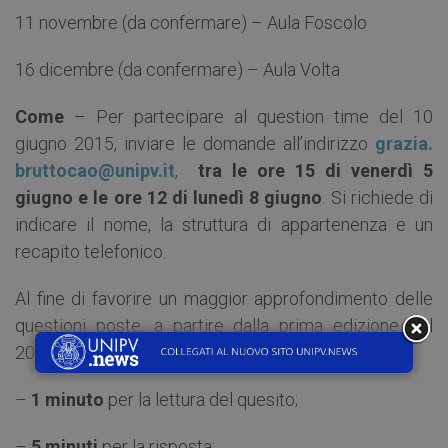
11 novembre (da confermare) – Aula Foscolo
16 dicembre (da confermare) – Aula Volta
Come
– Per partecipare al question time del 10
giugno 2015, inviare le domande all’indirizzo
grazia.
bruttocao@unipv.it
,
tra le ore 15 di venerdì 5
giugno e le ore 12 di lunedì 8 giugno
. Si richiede di
indicare il nome, la struttura di appartenenza e un
recapito telefonico.
Al fine di favorire un maggior approfondimento delle
questioni poste, a partire dalla prima edizione del
2015, il
question time
sarà così suddiviso:
–
1 minuto
per la lettura del quesito;
–
5 minuti
per la risposta;