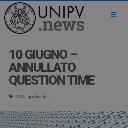
Toggl
naviga
10 GIUGNO –
ANNULLATO
QUESTION TIME
2015
question time