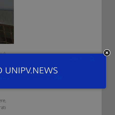
Medi
400
ute
one
li e
ere,
ati