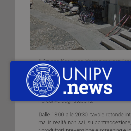
Il Gruppo Kos, in collaborazione con l’a
Pavia e il CSV Lombardia Sud orga
dell’Università di Pavia
(Piazza Leonard
sessuale
che ha come
mission
quella 
primaria. L’iniziativa è finanziata dall’U
ricreative degli studenti.
Dalle 18:00 alle 20:30, tavole rotonde in
ma in realtà non sai, su contraccezion
riproduttori, prevenzione e screening e i