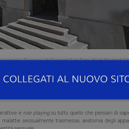
ssociazione “La casa di Fenarete”, la Rete degli Studenti 
nizza,
venerdì 25 ottobre 2019
presso l’
Aula del ‘
o da Vinci), una
giornata sulla consapevolezza e la sal
di informare e formare la cittadinanza, facendo prevenzi
niversità di Pavia per la promozione delle attività cultura
terattive e
role playing
su tutto quello che pensavi di sap
e, malattie sessualmente trasmesse, anatomia degli appar
dentità sessuale.