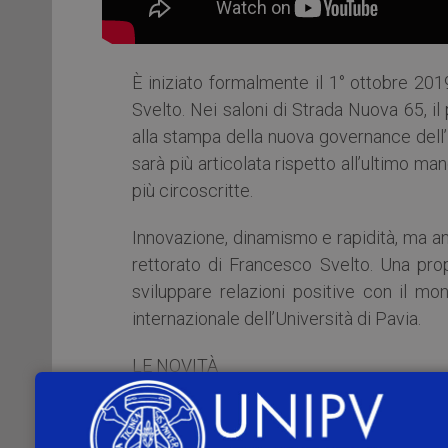
È iniziato
formalmente il 1° ottobre 201
Svelto. Nei saloni di Strada Nuova 65, i
alla stampa della nuova governance dell’U
sarà più articolata rispetto all’ultimo ma
più circoscritte.
Innovazione, dinamismo e rapidità, ma an
rettorato di Francesco Svelto. Una prop
sviluppare relazioni positive con il mo
internazionale dell’Università di Pavia.
LE NOVITÀ
Una delega è dedicata alla facilitazion
importante per accrescere il legame tra 