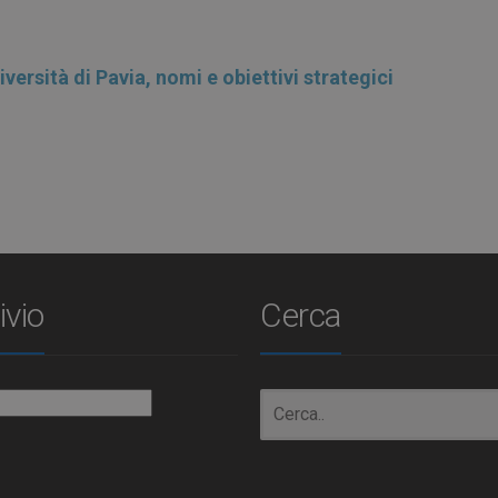
ivio
Cerca
io