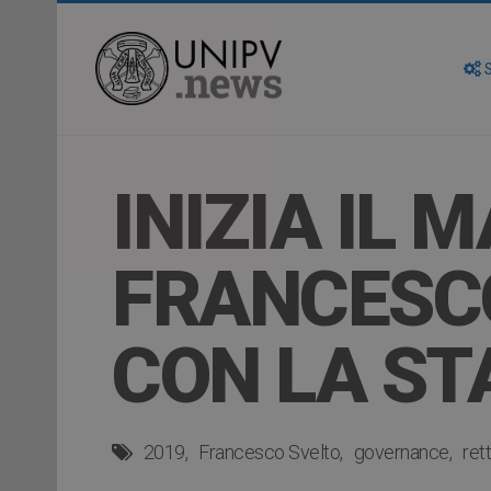
S
INIZIA IL
FRANCESCO
CON LA ST
2019
Francesco Svelto
governance
ret