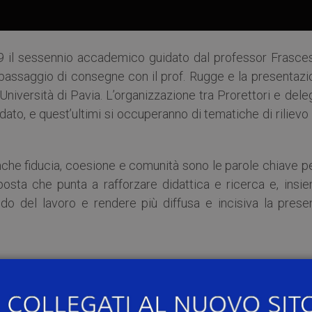
9 il sessennio accademico guidato dal professor Frasce
l passaggio di consegne con il prof. Rugge e la presentaz
niversità di Pavia. L’organizzazione tra Prorettori e dele
ndato, e quest’ultimi si occuperanno di tematiche di riliev
che fiducia, coesione e comunità sono le parole chiave pe
osta che punta a rafforzare didattica e ricerca e, insie
ndo del lavoro e rendere più diffusa e incisiva la prese
e amministrativa, un’altra al public engagement, sempre 
università e società, e un’altra ancora alla ricerca in a