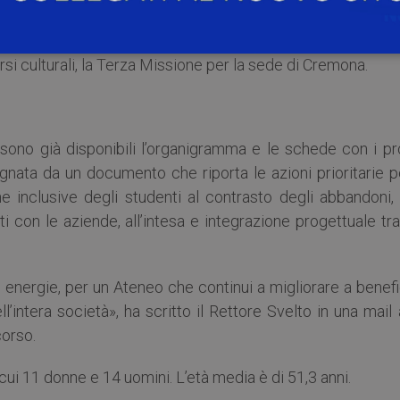
o del Prorettorato all’internazionalizzazione sono assegn
r-East. Referenti specifici presidieranno anche il placemen
corsi culturali, la Terza Missione per la sede di Cremona.
sono già disponibili l’organigramma e le schede con i pro
nata da un documento che riporta le azioni prioritarie pe
he inclusive degli studenti al contrasto degli abbandoni,
i con le aziende, all’intesa e integrazione progettuale tra
energie, per un Ateneo che continui a migliorare a benefi
’intera società», ha scritto il Rettore Svelto in una mail 
orso.
i 11 donne e 14 uomini. L’età media è di 51,3 anni.