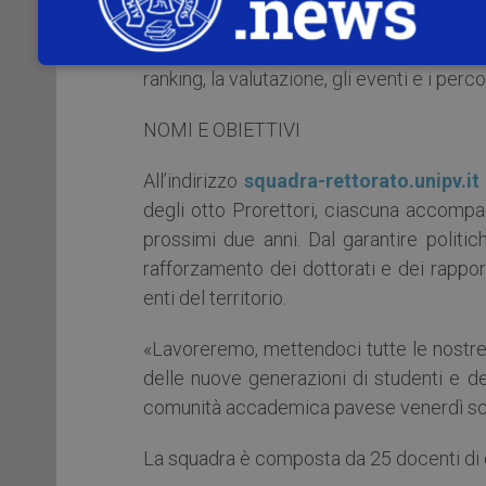
medico-sanitaria. Le deleghe nell’ambit
per area geografica: Europa, Americhe, Fa
ranking, la valutazione, gli eventi e i per
NOMI E OBIETTIVI
All’indirizzo
squadra-rettorato.unipv.it
degli otto Prorettori, ciascuna accompag
prossimi due anni. Dal garantire politic
rafforzamento dei dottorati e dei rapport
enti del territorio.
«Lavoreremo, mettendoci tutte le nostre 
delle nuove generazioni di studenti e dell
comunità accademica pavese venerdì sc
La squadra è composta da 25 docenti di cu