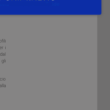
ate
t, i
fili
r i
 dal
 gli
cio
alla