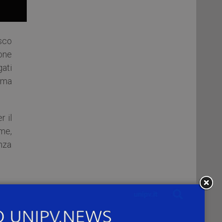
sco
ione
gati
o ma
r il
me,
nza
più
rea