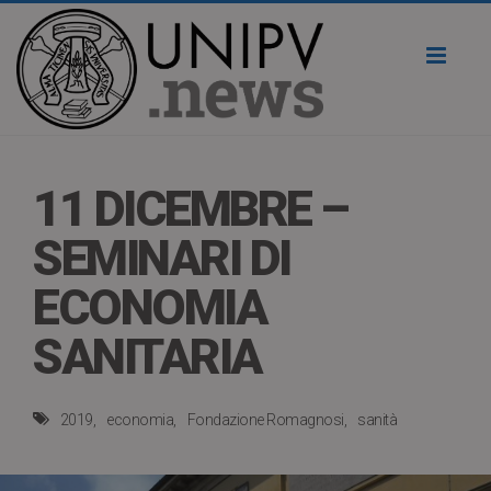
Toggl
naviga
11 DICEMBRE –
SEMINARI DI
ECONOMIA
SANITARIA
2019
economia
Fondazione Romagnosi
sanità