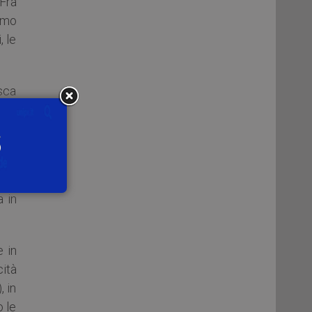
Fra
imo
, le
esca
 che
e e
più,
a in
 in
ità
, in
o le