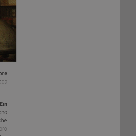
ore
ada
Ein
rono
 che
oro