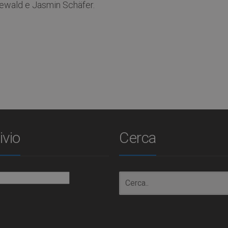
Biewald e Jasmin Schäfer.
ivio
Cerca
io