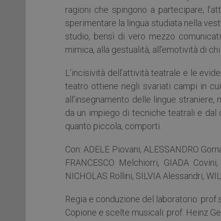
ragioni che spingono a partecipare, l’at
sperimentare la lingua studiata nella vest
studio, bensì di vero mezzo comunicativo
mimica, alla gestualità, all’emotività di chi
L’incisività dell’attività teatrale e le ev
teatro ottiene negli svariati campi in 
all’insegnamento delle lingue straniere, 
da un impiego di tecniche teatrali e da
quanto piccola, comporti.
Con: ADELE Piovani, ALESSANDRO Gornat
FRANCESCO Melchiorri, GIADA Covini
NICHOLAS Rollini, SILVIA Alessandri, W
Regia e conduzione del laboratorio: prof
Copione e scelte musicali: prof. Heinz G