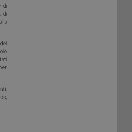
e di
a di
alla
 del
olo
tati
per
ti,
do,