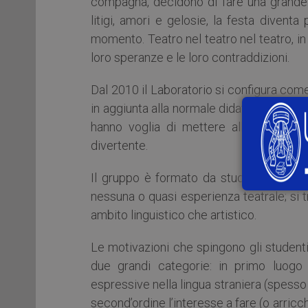
compagna, decidono di fare una grande 
litigi, amori e gelosie, la festa diven
momento. Teatro nel teatro nel teatro, in c
loro speranze e le loro contraddizioni.
Dal 2010 il Laboratorio si configura come
in aggiunta alla normale didattica integrat
hanno voglia di mettere alla prova le
divertente.
Il gruppo è formato da studenti con dive
nessuna o quasi esperienza teatrale; si t
ambito linguistico che artistico.
Le motivazioni che spingono gli student
due grandi categorie: in primo luogo s
espressive nella lingua straniera (spess
second’ordine l’interesse a fare (o arricch