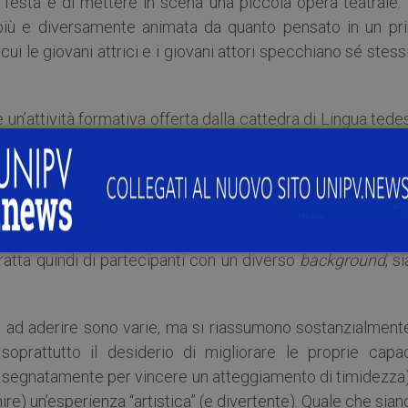
festa e di mettere in scena una piccola opera teatrale. 
ta più e diversamente animata da quanto pensato in un pr
ui le giovani attrici e i giovani attori specchiano sé stessi
 un’attività formativa offerta dalla cattedra di Lingua ted
iva di lingua. Il laboratorio accoglie ogni anno gli studenti
 loro conoscenze linguistiche in un ambiente stimolant
rsi livelli di conoscenza della lingua tedesca e, per lo 
ratta quindi di partecipanti con un diverso
background
, si
i ad aderire sono varie, ma si riassumono sostanzialmente
oprattutto il desiderio di migliorare le proprie capac
o segnatamente per vincere un atteggiamento di timidezza)
ire) un’esperienza “artistica” (e divertente). Quale che sian