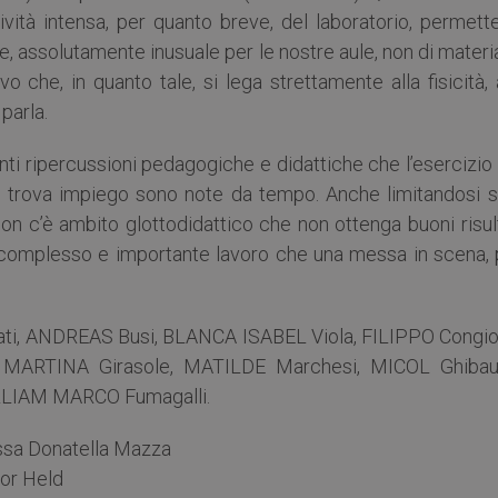
tività intensa, per quanto breve, del laboratorio, permett
e, assolutamente inusuale per le nostre aule, non di materi
 che, in quanto tale, si lega strettamente alla fisicità, 
 parla.
identi ripercussioni pedagogiche e didattiche che l’esercizio
cui trova impiego sono note da tempo. Anche limitandosi s
non c’è ambito glottodidattico che non ottenga buoni risul
l complesso e importante lavoro che una messa in scena, 
i, ANDREAS Busi, BLANCA ISABEL Viola, FILIPPO Congion
, MARTINA Girasole, MATILDE Marchesi, MICOL Ghibau
ILLIAM MARCO Fumagalli.
.ssa Donatella Mazza
eor Held