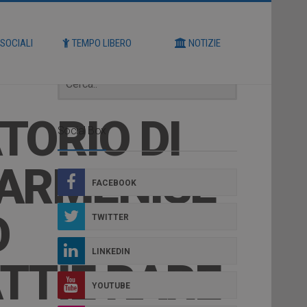
Cerca
 SOCIALI
TEMPO LIBERO
NOTIZIE
TORIO DI
Social Box
 ARMENISE-
FACEBOOK
O
TWITTER
LINKEDIN
TTIE RARE
YOUTUBE