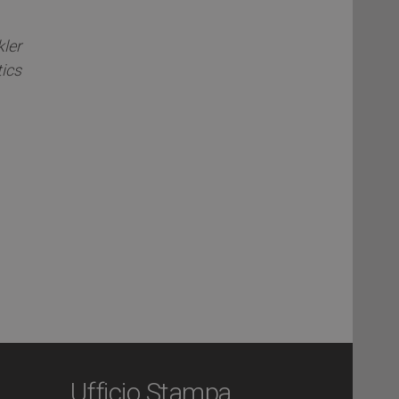
ler
ics
Ufficio Stampa