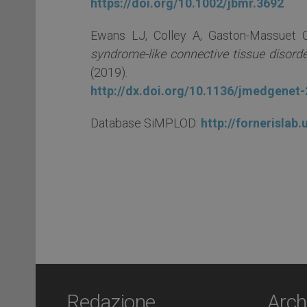
https://doi.org/10.1002/jbmr.3692
Ewans LJ, Colley A, Gaston-Massuet 
syndrome-like connective tissue disord
(2019).
http://dx.doi.org/10.1136/jmedgenet
Database SiMPLOD:
http://fornerislab
Redazione
Arch