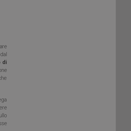
are
 dal
 di
ione
iche
iega
vere
ullo
sse