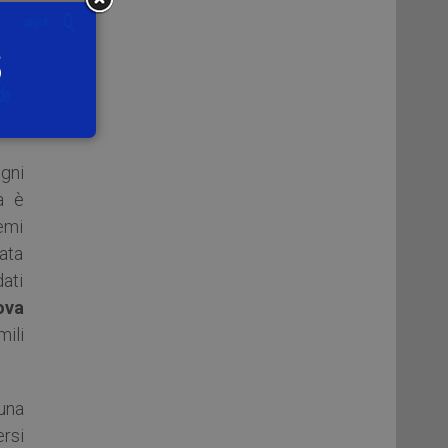
 il
tita
ere
ura
gni
a è
lemi
tata
dati
ova
mili
 una
rsi