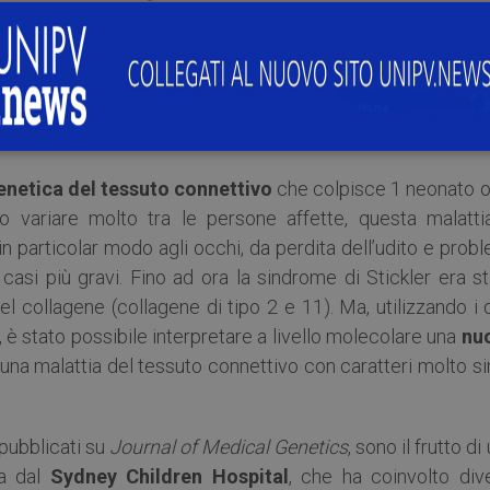
un gruppo di genetisti australiani, che voleva utilizzare
i di un paziente affetto dalla
sindrome di Stickler
. È par
iamo fornito dati sull’impatto molecolare che potevano av
pazienti affetti da questa malattia. La prospettiva fut
ollaborazione simili anche su altre malattie rare”.
enetica del tessuto connettivo
che colpisce 1 neonato o
o variare molto tra le persone affette, questa malatti
i, in particolar modo agli occhi, da perdita dell’udito e prob
i casi più gravi. Fino ad ora la sindrome di Stickler era s
el collagene (collagene di tipo 2 e 11). Ma, utilizzando i 
i, è stato possibile interpretare a livello molecolare una
nu
una malattia del tessuto connettivo con caratteri molto si
 pubblicati su
Journal of Medical Genetics
, sono il frutto di
ta dal
Sydney Children Hospital
, che ha coinvolto dive