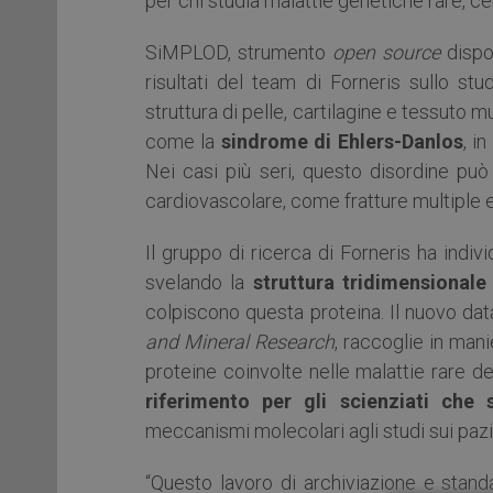
per chi studia malattie genetiche rare, ce
SiMPLOD, strumento
open source
dispon
risultati del team di Forneris sullo stu
struttura di pelle, cartilagine e tessuto 
come la
sindrome di Ehlers-Danlos
, i
Nei casi più seri, questo disordine pu
cardiovascolare, come fratture multiple e 
Il gruppo di ricerca di Forneris ha ind
svelando la
struttura tridimensionale
colpiscono questa proteina. Il nuovo dat
and Mineral Research
, raccoglie in mani
proteine coinvolte nelle malattie rare d
riferimento per gli scienziati che
meccanismi molecolari agli studi sui pazi
“Questo lavoro di archiviazione e stand