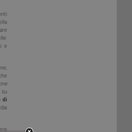
nti
lla
rare
lle.
o e
ne,
che
one
i su
 di
 dai
ris