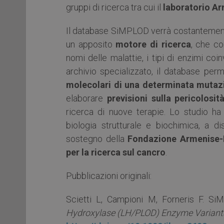
gruppi di ricerca tra cui il
laboratorio Ar
Il database SiMPLOD verrà costantemente 
un apposito
motore di ricerca
, che co
nomi delle malattie, i tipi di enzimi coin
archivio specializzato, il database perm
molecolari
di una determinata mutaz
elaborare
previsioni sulla
pericolosit
ricerca di nuove terapie. Lo studio ha
biologia strutturale e biochimica, a d
sostegno della
Fondazione Armenise-
per la ricerca sul cancro
.
Pubblicazioni originali:
Scietti L, Campioni M, Forneris F. S
Hydroxylase (LH/PLOD) Enzyme Variant