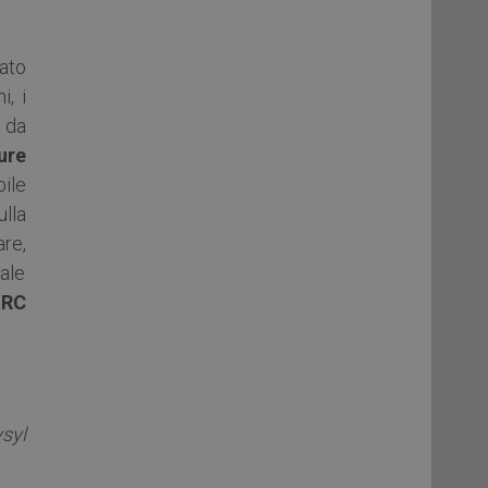
ato
, i
e da
ure
ile
lla
re,
ale
IRC
syl