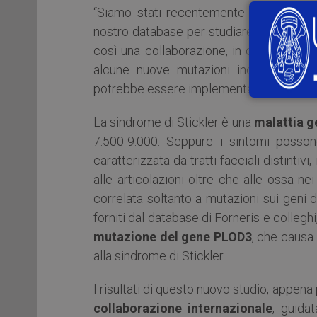
“Siamo stati recentemente contattati da 
nostro database per studiare le mutazion
così una collaborazione, in cui noi abb
alcune nuove mutazioni individuate in 
potrebbe essere implementare modelli di c
La sindrome di Stickler è una
malattia g
7.500-9.000. Seppure i sintomi posson
caratterizzata da tratti facciali distintiv
alle articolazioni oltre che alle ossa ne
correlata soltanto a mutazioni sui geni d
forniti dal database di Forneris e collegh
mutazione del gene PLOD3
, che causa 
alla sindrome di Stickler.
I risultati di questo nuovo studio, appena
collaborazione internazionale
, guida