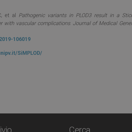
C, et al
Pathogenic variants in PLOD3 result in a Stick
er with vascular complications
.
Journal of Medical Genet
-2019-106019
.unipv.it/SiMPLOD/
ivio
Cerca