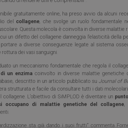
rcando di renderle utili e comprensibili”.
ibile gratuitamente online, ha preso avvio da alcuni rece
dio del
collagene
, che svolge un ruolo fondamentale ne
muscolare. Questa molecola è coinvolta in diverse malattie 
n cui un difetto del collagene danneggia l’elasticità della pe
ò portare a diverse conseguenze legate al sistema osse
rottura dei vasi sanguigni.
ividuato un meccanismo fondamentale che regola il collage
 di un enzima
coinvolto in diverse malattie genetiche 
abase, descritto in un articolo pubblicato su
Journal of B
era strutturata e facile da consultare tutti i dati molecolar
el collagene. L’obiettivo di SiMPLOD è diventare un
punto
 si occupano di malattie genetiche del collagene
,
enti.
ardizzazione sta già dando i suoi frutti” commenta Forne