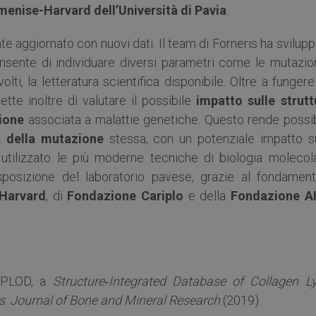
menise-Harvard dell’Università di Pavia
.
aggiornato con nuovi dati. Il team di Forneris ha svilupp
nsente di individuare diversi parametri come le mutazioni
volti, la letteratura scientifica disponibile. Oltre a funger
ette inoltre di valutare il possibile
impatto sulle strutt
ione
associata a malattie genetiche. Questo rende possib
à della mutazione
stessa, con un potenziale impatto su
 utilizzato le più moderne tecniche di biologia molecola
isposizione del laboratorio pavese, grazie al fondament
Harvard
, di
Fondazione Cariplo
e della
Fondazione A
iMPLOD, a
Structure‐Integrated Database of Collagen Ly
s
.
Journal of Bone and Mineral Research
(2019).