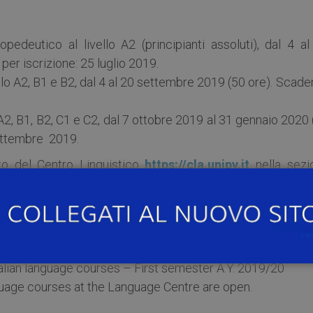
pedeutico al livello A2 (principianti assoluti), dal 4 al
er iscrizione: 25 luglio 2019.
vello A2, B1 e B2, dal 4 al 20 settembre 2019 (50 ore). Scad
o A2, B1, B2, C1 e C2, dal 7 ottobre 2019 al 31 gennaio 2020
settembre 2019.
ito del Centro Linguistico
https://cla.unipv.it
nella sezi
ge Centre
” oppure contattare l’indirizzo e-m
alian language courses – First semester A.Y. 2019/20
nguage courses at the Language Centre are open.