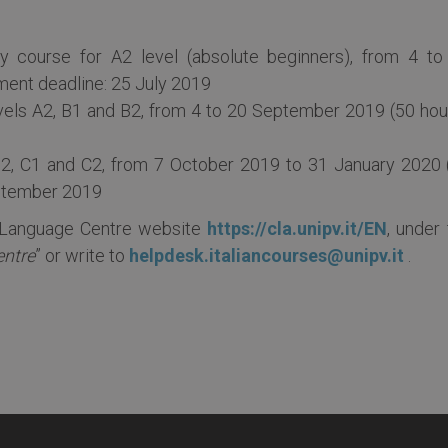
ry course for A2 level (absolute beginners), from 4 to
ent deadline: 25 July 2019
vels A2, B1 and B2, from 4 to 20 September 2019 (50 hour
 B2, C1 and C2, from 7 October 2019 to 31 January 2020 
eptember 2019
he Language Centre website
https://cla.unipv.it/EN
, under
entre
” or write to
helpdesk.italiancourses@unipv.it
.