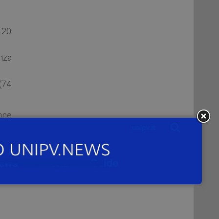
 20
enza
 (74
one
ail