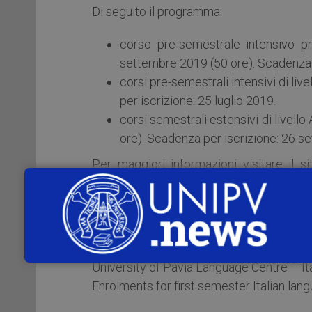
Di seguito il programma:
corso pre-semestrale intensivo pro
settembre 2019 (50 ore). Scadenza p
corsi pre-semestrali intensivi di li
per iscrizione: 25 luglio 2019.
corsi semestrali estensivi di livell
ore). Scadenza per iscrizione: 26 
Per maggiori informazioni visitare il s
“
Learn Italian at the Langua
helpdesk.italiancourses@unipv.it
.
ENG VERSION
University of Pavia Language Centre – It
Enrolments for first semester Italian la