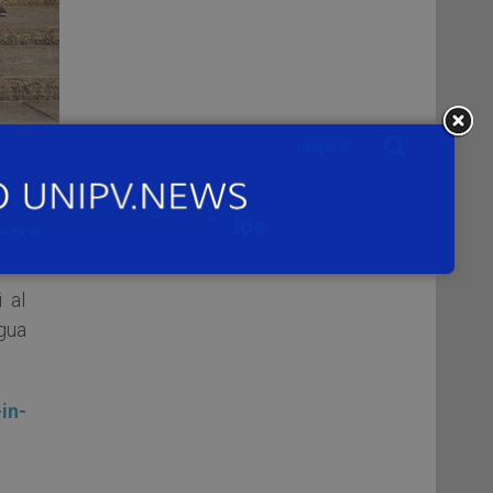
mma
lle
 al
ngua
in-