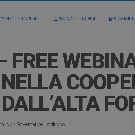
CIENZE E TECNOLOGIE
SCIENZE DELLA VITA
S. UMANE E
– FREE WEBIN
 NELLA COOPE
DALL’ALTA F
oni Non Governative
sviluppo