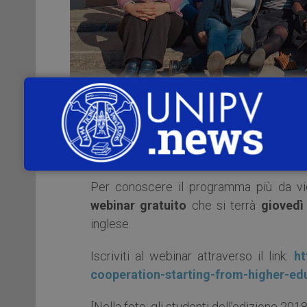
Sta per uscire il bando per la
23^a Edizi
unico, che combina la formazione acc
Organizzazioni non Governative e Internaz
Per conoscere il programma più da vicin
webinar gratuito
che si terrà
giovedì
inglese.
Iscriviti al webinar attraverso il link:
ht
cooperation-starting-from-higher-ed
[Nella foto: gli studenti dell’edizione 20