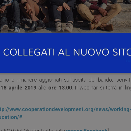
one del Master in Cooperazione e Sviluppo
, un progra
ademica e la professionalità di esperti dal mondo de
ionali.
o e rimanere aggiornati sull’uscita del bando, iscriviti
 18 aprile 2019
alle
ore 13.00
. Il webinar si terrà in li
tp://www.cooperationdevelopment.org/news/working-
ucation/#
18/2019 del Master tratta dalla
pagina Facebook
]