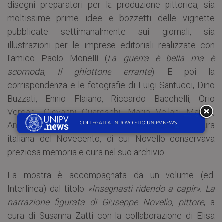
disegni preparatori per la produzione pittorica, sia
moltissime prime idee e bozzetti delle vignette
pubblicate settimanalmente sui giornali, sia
illustrazioni per le imprese editoriali realizzate con
l’amico Paolo Monelli (
La guerra è bella ma è
scomoda
,
Il ghiottone errante
). E poi la
corrispondenza e le fotografie di Luigi Santucci, Dino
Buzzati, Ennio Flaiano, Riccardo Bacchelli, Orio
Vergani, Giovanni Guareschi, Mario Vellani Marchi,
Anselmo Bucci e di tanti altri protagonisti della cultura
italiana del Novecento, di cui Novello conservava
preziosa memoria e cura nel suo archivio.
La mostra è accompagnata da un volume (ed.
Interlinea) dal titolo
«Insegnasti ridendo a capir». La
narrazione figurata di Giuseppe Novello, pittore
, a
cura di Susanna Zatti con la collaborazione di Elisa