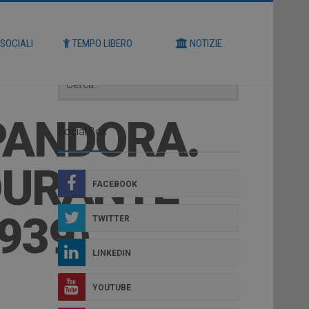
Cerca
 SOCIALI
TEMPO LIBERO
NOTIZIE
 PANDORA.
Social Box
DURANTE
FACEBOOK
939)
TWITTER
LINKEDIN
YOUTUBE