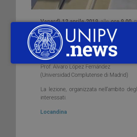
Venerdì 12 aprile 2019
, alle
ore 9.00
, 
moderne – Strada Nuova, 106/c – 2° pian
española durante la Guerra Civil (193
Relatore:
Prof. Álvaro López Fernández
(Universidad Complutense di Madrid)
La lezione, organizzata nell’ambito degl
interessati.
Locandina