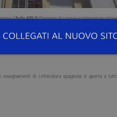
presso l’
Aula ADL2
(Sezione di Lingue e letterature stran
o), si terrà il seminario “
La caja de Pandora. Literat
6-1939)”
.
i insegnamenti di Letteratura spagnola, è aperta a tutti 