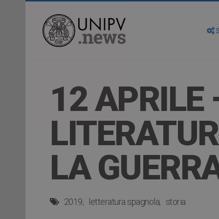
S
12 APRILE
LITERATU
LA GUERRA 
2019
letteratura spagnola
storia