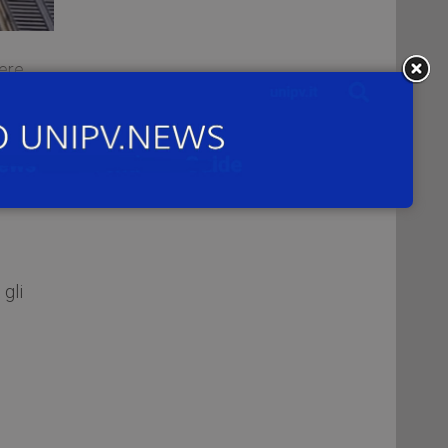
iere
ura
gli