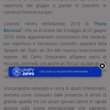
repertorio del gruppo e portati in concerto in
numerosi festival europei.
L’evento rientra nell’edizione 2019 di
“Pavia
Barocca”
, che va in scena dal 3 maggio al 25 giugno
2019: sette appuntamenti concertistici che variando
per repertorio e formazioni coinvolte, spazierà dalla
Spagna del
Siglo de Oro
alla musica rinascimentale
inglese, dal Canto Gregoriano all’opera sacra di
Niccolò Jommelli, con anche un “focus” su due grandi
compositori a cavallo tra ‘500 e ‘600 come Carlo
Gesualdo e Sigismondo d’India.
Una proposta variegata e ricca di spunti interessanti,
animata come consueto dalla presenza di artisti di
grande qualità, tra cui alcuni giovani talenti in rapida
ascesa sulla scena internazionale che sapranno