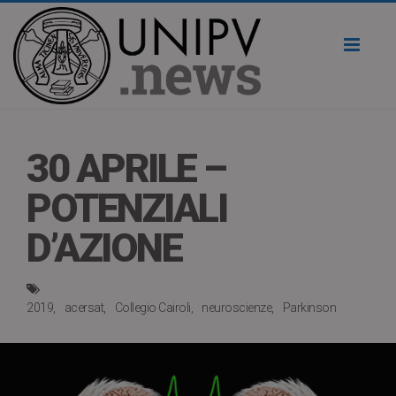
Toggl
naviga
30 APRILE –
POTENZIALI
D’AZIONE
2019
acersat
Collegio Cairoli
neuroscienze
Parkinson