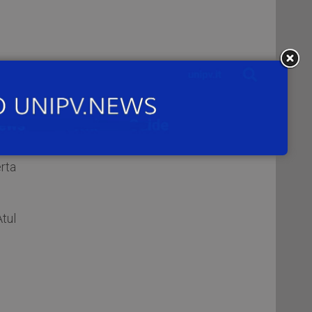
modo
are
erta
Atul