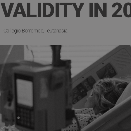
VALIDITY IN 2
Collegio Borromeo
eutanasia