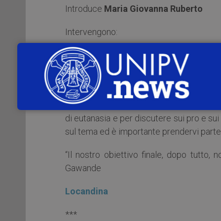
Introduce
Maria Giovanna Ruberto
Intervengono:
Gerrit Kimsma e Evert Van Leeuwen
Radboud University Medical Centre, Nij
Esiste un diritto a morire? Siamo liberi 
per morire? Gli esperti di bioetica Ger
di eutanasia e per discutere sui pro e su
sul tema ed è importante prendervi parte
“Il nostro obiettivo finale, dopo tutto, 
Gawande
Locandina
***