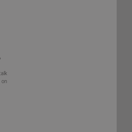
?
alk
n on