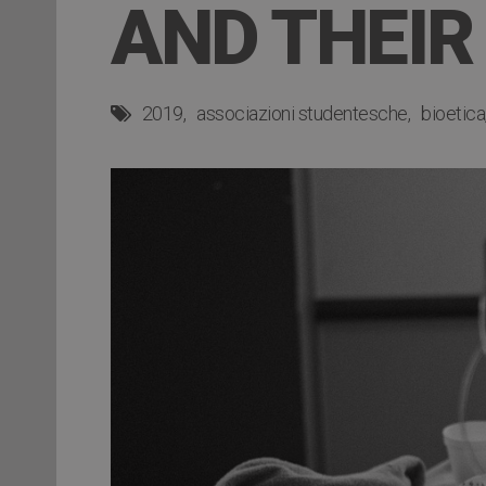
AND THEIR 
2019
associazioni studentesche
bioetica