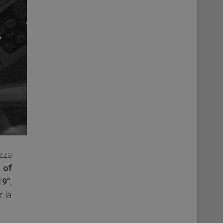
zza
 of
19”
,
 la