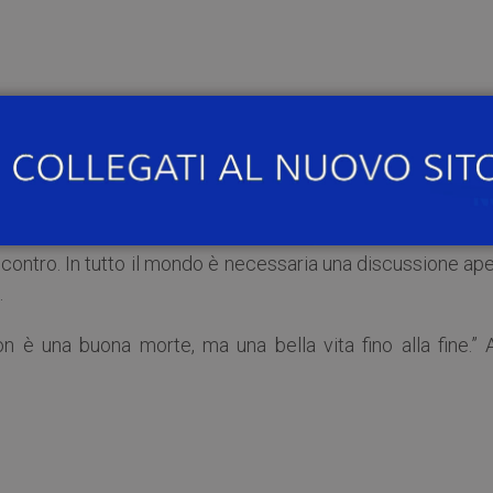
megen
di scegliere il nostro destino fino alla fine? C’è un buon 
rit Kimsma and Evert Van Leuween saranno a Pavia per parl
i contro. In tutto il mondo è necessaria una discussione ap
.
non è una buona morte, ma una bella vita fino alla fine.” 