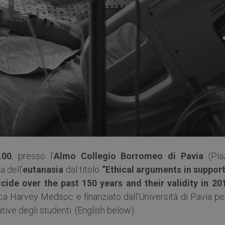
.00
, presso l’
Almo Collegio Borromeo di Pavia
(Pia
a dell’
eutanasia
dal titolo
“Ethical arguments in support
ide over the past 150 years and their validity in 20
a Harvey Medsoc e finanziato dall’Università di Pavia per
ative degli studenti. (English below)