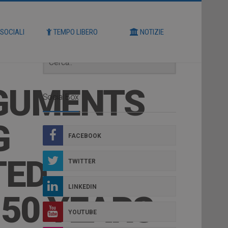
Cerca
 SOCIALI
TEMPO LIBERO
NOTIZIE
RGUMENTS
Social Box
G
FACEBOOK
TED
TWITTER
LINKEDIN
150 YEARS
YOUTUBE