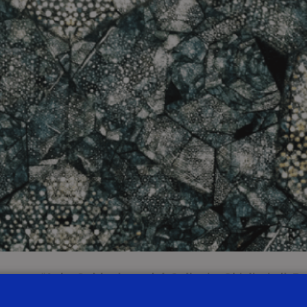
 presso l’
Aula Goldoniana del Collegio Ghislieri di Pa
impossibile caduto dal cielo”
.