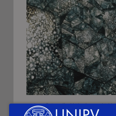
Lunedì 1 aprile 2019
, alle
ore 21.00
,
(Piazza Ghislieri, 5), si terrà l’incontro
“L’