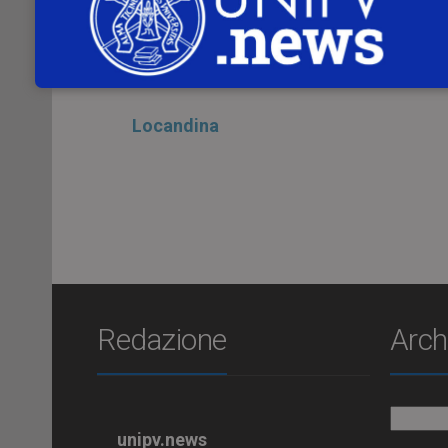
Relatore:
Luca Bindi, Università di Firenze
Locandina
Redazione
Arch
Archiv
unipv.news