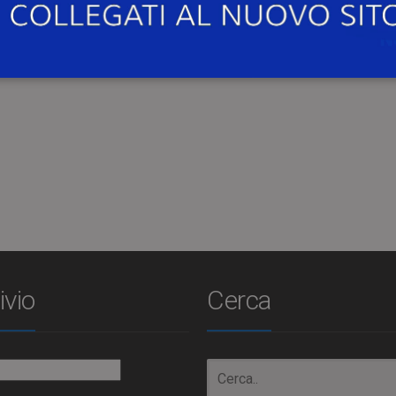
ivio
Cerca
io