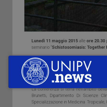
Lunedì 11 maggio 2015
alle
ore 20.30
seminario “
Schistosomiasis: Together 
Relatore il
Prof. Peter L. Chiodini
, C
Honorary Professor alla London School
Health England (PHE) Malaria Referenc
Laboratory.
La conferenza si terrà nell’ambito dell
Brunetti, Dipartimento Di Scienze Cli
Specializzazione in Medicina Tropicale, U