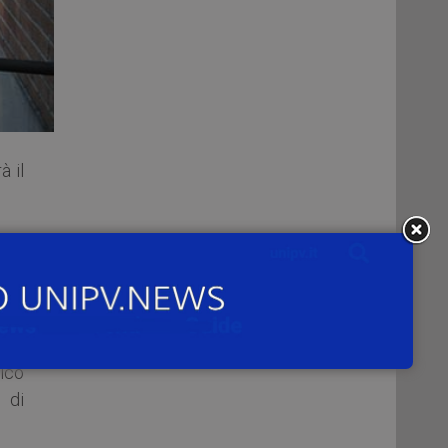
à il
es,
lic
nce
ico
 di