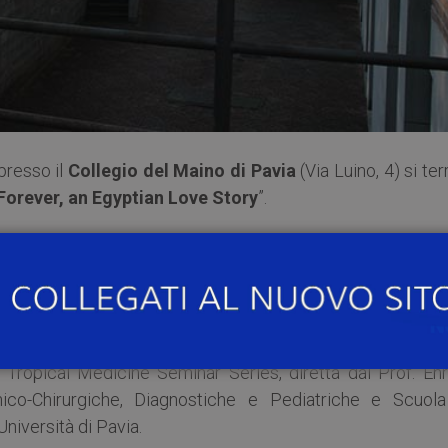
presso il
Collegio del Maino di Pavia
(Via Luino, 4) si terr
Forever, an Egyptian Love Story
”.
onsultant Parasitologist all’Hospital for Tropical Diseas
 of Hygiene & Tropical Medicine e Director of the Pub
e Laboratory and the PHE National Parasitology Refere
a Tropical Medicine Seminar Series, diretta dal Prof. Enr
nico-Chirurgiche, Diagnostiche e Pediatriche e Scuola
niversità di Pavia.