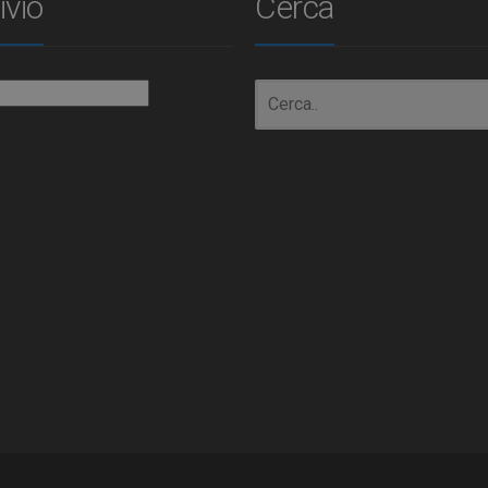
ivio
Cerca
io